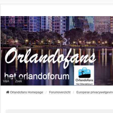
V&A
Zoek
Orlandofans Homepage
Forumoverzicht
Europese privacywetgevin