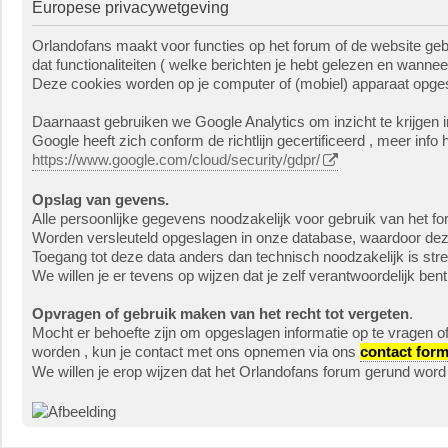
Europese privacywetgeving
Orlandofans maakt voor functies op het forum of de website geb
dat functionaliteiten ( welke berichten je hebt gelezen en wannee
Deze cookies worden op je computer of (mobiel) apparaat opgesl
Daarnaast gebruiken we Google Analytics om inzicht te krijgen i
Google heeft zich conform de richtlijn gecertificeerd , meer info h
https://www.google.com/cloud/security/gdpr/
Opslag van gevens.
Alle persoonlijke gegevens noodzakelijk voor gebruik van het 
Worden versleuteld opgeslagen in onze database, waardoor deze 
Toegang tot deze data anders dan technisch noodzakelijk is stre
We willen je er tevens op wijzen dat je zelf verantwoordelijk be
Opvragen of gebruik maken van het recht tot vergeten
.
Mocht er behoefte zijn om opgeslagen informatie op te vragen o
worden , kun je contact met ons opnemen via ons
contact form
We willen je erop wijzen dat het Orlandofans forum gerund word 