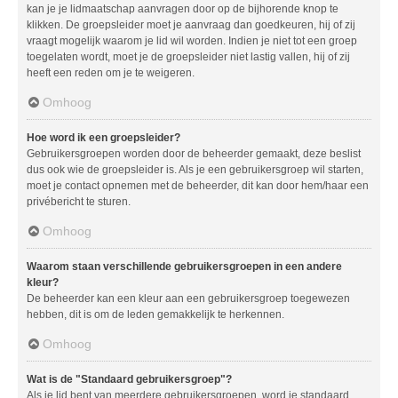
kan je je lidmaatschap aanvragen door op de bijhorende knop te
klikken. De groepsleider moet je aanvraag dan goedkeuren, hij of zij
vraagt mogelijk waarom je lid wil worden. Indien je niet tot een groep
toegelaten wordt, moet je de groepsleider niet lastig vallen, hij of zij
heeft een reden om je te weigeren.
Omhoog
Hoe word ik een groepsleider?
Gebruikersgroepen worden door de beheerder gemaakt, deze beslist
dus ook wie de groepsleider is. Als je een gebruikersgroep wil starten,
moet je contact opnemen met de beheerder, dit kan door hem/haar een
privébericht te sturen.
Omhoog
Waarom staan verschillende gebruikersgroepen in een andere
kleur?
De beheerder kan een kleur aan een gebruikersgroep toegewezen
hebben, dit is om de leden gemakkelijk te herkennen.
Omhoog
Wat is de "Standaard gebruikersgroep"?
Als je lid bent van meerdere gebruikersgroepen, word je standaard