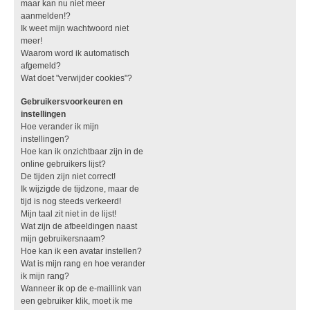
maar kan nu niet meer
aanmelden!?
Ik weet mijn wachtwoord niet
meer!
Waarom word ik automatisch
afgemeld?
Wat doet "verwijder cookies"?
Gebruikersvoorkeuren en
instellingen
Hoe verander ik mijn
instellingen?
Hoe kan ik onzichtbaar zijn in de
online gebruikers lijst?
De tijden zijn niet correct!
Ik wijzigde de tijdzone, maar de
tijd is nog steeds verkeerd!
Mijn taal zit niet in de lijst!
Wat zijn de afbeeldingen naast
mijn gebruikersnaam?
Hoe kan ik een avatar instellen?
Wat is mijn rang en hoe verander
ik mijn rang?
Wanneer ik op de e-maillink van
een gebruiker klik, moet ik me