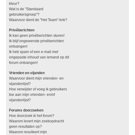
kleur?
Wat is de "Standaard
gebruikersgroep"?
Waarvoor dient de "Het Team"-link?
Privéberichten
Ik kan geen privéberichten sturen!
Ik blijf ongewenste privéberichten
ontvangen!
Ik heb spam of een e-mail met
ongepaste inhoud van iemand op dit
forum ontvangen!
Vrienden en vijanden
Waarvoor dient mijn vrienden- en
vijandenlijst?
Hoe verwijder of voeg ik gebruikers
toe aan mijn vrienden- en/of
vijandenlijst?
Forums doorzoeken
Hoe doorzoek ik het forum?
Waarom levert mijn zoekopdracht
geen resultaten op?
Waarom resulteert mijn