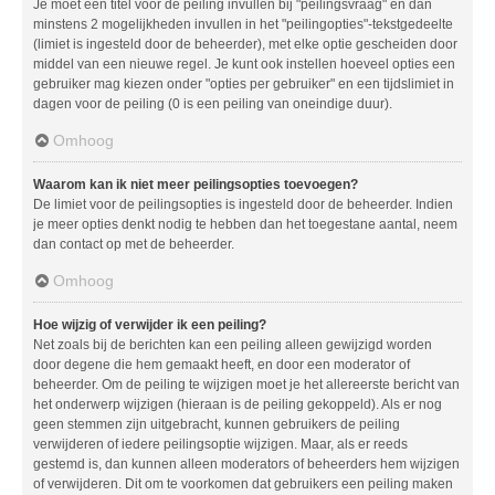
Je moet een titel voor de peiling invullen bij "peilingsvraag" en dan
minstens 2 mogelijkheden invullen in het "peilingopties"-tekstgedeelte
(limiet is ingesteld door de beheerder), met elke optie gescheiden door
middel van een nieuwe regel. Je kunt ook instellen hoeveel opties een
gebruiker mag kiezen onder "opties per gebruiker" en een tijdslimiet in
dagen voor de peiling (0 is een peiling van oneindige duur).
Omhoog
Waarom kan ik niet meer peilingsopties toevoegen?
De limiet voor de peilingsopties is ingesteld door de beheerder. Indien
je meer opties denkt nodig te hebben dan het toegestane aantal, neem
dan contact op met de beheerder.
Omhoog
Hoe wijzig of verwijder ik een peiling?
Net zoals bij de berichten kan een peiling alleen gewijzigd worden
door degene die hem gemaakt heeft, en door een moderator of
beheerder. Om de peiling te wijzigen moet je het allereerste bericht van
het onderwerp wijzigen (hieraan is de peiling gekoppeld). Als er nog
geen stemmen zijn uitgebracht, kunnen gebruikers de peiling
verwijderen of iedere peilingsoptie wijzigen. Maar, als er reeds
gestemd is, dan kunnen alleen moderators of beheerders hem wijzigen
of verwijderen. Dit om te voorkomen dat gebruikers een peiling maken