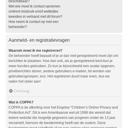
beschikbaar?
Met wie moet ik contact opnemen
omtrent misbruik en/of wettelijke
kwesties in verband met dit forum?
Hoe neem ik contact op met een
beheerder?
Aanmeld- en registratievragen
Waarom moet ik me registreren?
De beheerder heeft bepaalt of je al dan niet geregistreerd moet zijn om
berichten te plaatsen. Hoe dan ook, als je geregistreerd bent kun je
meer functies gebruiken. Zo kun je bijvoorbeeld een avatar opgeven,
privéberichten sturen, andere gebruikers e-mailen, lid worden van
gebruikersgroepen, enz. Het registreren duurt maar even, dus we
raden het zeker aan!
Omhoog
Wat is COPPA?
COPPA is de afkorting voor het Engelse "Children’s Online Privacy and
Protection Act". Dit is een Amerikaanse wet uit 1998 die vereist dat
iedere website die mogelijk gegevens van jongeren onder de 13 jaar
verzamelt, hiervoor de toestemming heeft van de ouders. Deze
toestemming moet schriftelijk of op een andere wijze gegeven worden,