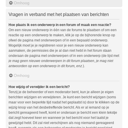
Omhoog
Vragen in verband met het plaatsen van berichten
Hoe plaats ik een onderwerp in een forum of maak een reactie?
Om een nieuw onderwerp in één van de forums te plaatsen of om een
reactie op een onderwerp te maken, klik je op de bijhorende knop op
ofwel de pagina met onderwerpen of in een bepaald onderwerp.
Mogelijk moet je je registreren voor je een nieuw onderwerp kan
aanmaken, de permissies die je al dan niet hebt in het forum staan
onderaan de pagina met onderwerpen of in een onderwerp (de lijst met
je mag geen nieuwe onderwerpen in dit forum plaatsen, je mag niet
antwoorden op een onderwerp in dit forum, enz.
).
Omhoog
Hoe wijzig of verwijder ik een bericht?
Tenzij je de beheerder of een moderator bent, kun je alleen je eigen
berichten wijzigen en verwijderen. Je kunt een bericht wijzigen (soms
maar voor een beperkte tijd nadat het geplaatst is) door te klikken op de
wijzig
knop van het desbetreffende bericht. Als er al iemand op je
bericht gereageerd heeft, komt er onderaan je bericht een klein tekstje
dat zegt hoeveel keer en wanneer je het bericht voor het laatst je
gewijzigd hebt. Dit zal niet verschijnen als nog niemand gereageerd
heeft, evenmin als een beheerder of moderator je bericht gewijzigd