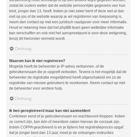
zodat de ouders weten dat de website persoonlijke gegevens van hun
kind, jonger dan 13, heeft. Indien je niet zeker bent of deze wet al dan
niet op jou of de website waarop je wil registreren van toepassing is,
neem dan contact op met een juridisch raadgever voor meer informatie.
Houd er rekening mee dat het phpBB-team geen wettelijke informatie
kan verschaffen en ook niet het aanspreekpunt is voor deze wetgeving,
tenzij dit hieronder vermeld wordt.
Omhoog
Waarom kan ik niet registreren?
Mogelijk heeft de beheerder je IP-adres verbannen, of de
gebruikersnaam die je opgeeft verboden. Tevens is het mogelijk dat de
beheerder de registratie mogelijkheid heeft uitgeschakeld om zo de
registratie van nieuwe gebruikers te voorkomen. Neem contact op met
de beheerder voor verdere hulp.
Omhoog
Ik ben geregistreerd maar kan niet aanmelden!
Controleer eerst of je gebruikersnaam en wachtwoord kloppen. Indien
ze correct zijn, kan één of meerdere zaken hiervan de oorzaak zijn.
Indien COPPA geactiveerd is en je tijdens het registratieproces opgaf
dat je jonger bent dan 13 jaar, moet je de ontvangen instructies