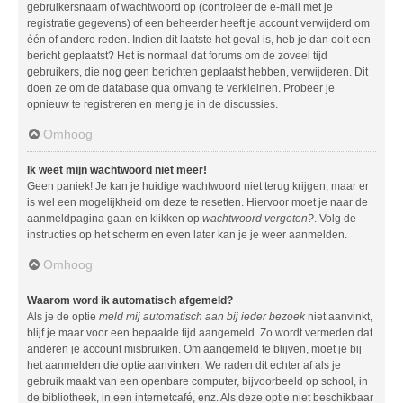
gebruikersnaam of wachtwoord op (controleer de e-mail met je
registratie gegevens) of een beheerder heeft je account verwijderd om
één of andere reden. Indien dit laatste het geval is, heb je dan ooit een
bericht geplaatst? Het is normaal dat forums om de zoveel tijd
gebruikers, die nog geen berichten geplaatst hebben, verwijderen. Dit
doen ze om de database qua omvang te verkleinen. Probeer je
opnieuw te registreren en meng je in de discussies.
Omhoog
Ik weet mijn wachtwoord niet meer!
Geen paniek! Je kan je huidige wachtwoord niet terug krijgen, maar er
is wel een mogelijkheid om deze te resetten. Hiervoor moet je naar de
aanmeldpagina gaan en klikken op
wachtwoord vergeten?
. Volg de
instructies op het scherm en even later kan je je weer aanmelden.
Omhoog
Waarom word ik automatisch afgemeld?
Als je de optie
meld mij automatisch aan bij ieder bezoek
niet aanvinkt,
blijf je maar voor een bepaalde tijd aangemeld. Zo wordt vermeden dat
anderen je account misbruiken. Om aangemeld te blijven, moet je bij
het aanmelden die optie aanvinken. We raden dit echter af als je
gebruik maakt van een openbare computer, bijvoorbeeld op school, in
de bibliotheek, in een internetcafé, enz. Als deze optie niet beschikbaar