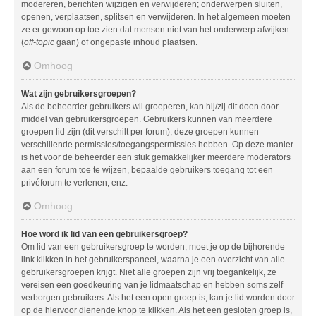
modereren, berichten wijzigen en verwijderen; onderwerpen sluiten,
openen, verplaatsen, splitsen en verwijderen. In het algemeen moeten
ze er gewoon op toe zien dat mensen niet van het onderwerp afwijken
(
off-topic
gaan) of ongepaste inhoud plaatsen.
Omhoog
Wat zijn gebruikersgroepen?
Als de beheerder gebruikers wil groeperen, kan hij/zij dit doen door
middel van gebruikersgroepen. Gebruikers kunnen van meerdere
groepen lid zijn (dit verschilt per forum), deze groepen kunnen
verschillende permissies/toegangspermissies hebben. Op deze manier
is het voor de beheerder een stuk gemakkelijker meerdere moderators
aan een forum toe te wijzen, bepaalde gebruikers toegang tot een
privéforum te verlenen, enz.
Omhoog
Hoe word ik lid van een gebruikersgroep?
Om lid van een gebruikersgroep te worden, moet je op de bijhorende
link klikken in het gebruikerspaneel, waarna je een overzicht van alle
gebruikersgroepen krijgt. Niet alle groepen zijn vrij toegankelijk, ze
vereisen een goedkeuring van je lidmaatschap en hebben soms zelf
verborgen gebruikers. Als het een open groep is, kan je lid worden door
op de hiervoor dienende knop te klikken. Als het een gesloten groep is,