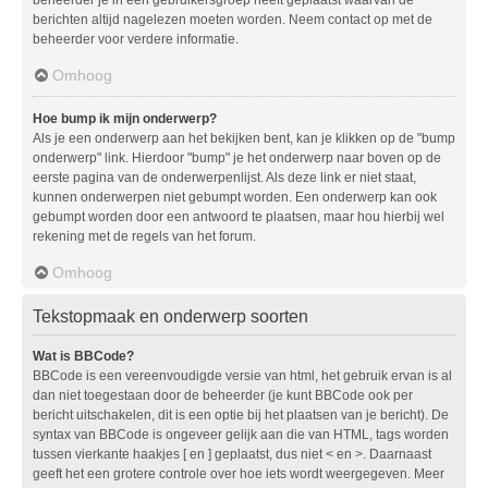
berichten altijd nagelezen moeten worden. Neem contact op met de
beheerder voor verdere informatie.
Omhoog
Hoe bump ik mijn onderwerp?
Als je een onderwerp aan het bekijken bent, kan je klikken op de "bump
onderwerp" link. Hierdoor "bump" je het onderwerp naar boven op de
eerste pagina van de onderwerpenlijst. Als deze link er niet staat,
kunnen onderwerpen niet gebumpt worden. Een onderwerp kan ook
gebumpt worden door een antwoord te plaatsen, maar hou hierbij wel
rekening met de regels van het forum.
Omhoog
Tekstopmaak en onderwerp soorten
Wat is BBCode?
BBCode is een vereenvoudigde versie van html, het gebruik ervan is al
dan niet toegestaan door de beheerder (je kunt BBCode ook per
bericht uitschakelen, dit is een optie bij het plaatsen van je bericht). De
syntax van BBCode is ongeveer gelijk aan die van HTML, tags worden
tussen vierkante haakjes [ en ] geplaatst, dus niet < en >. Daarnaast
geeft het een grotere controle over hoe iets wordt weergegeven. Meer