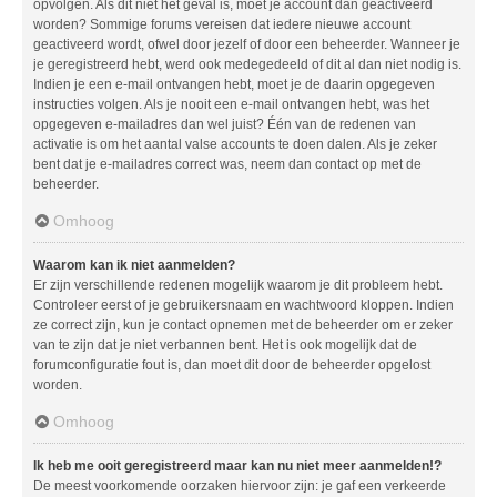
opvolgen. Als dit niet het geval is, moet je account dan geactiveerd
worden? Sommige forums vereisen dat iedere nieuwe account
geactiveerd wordt, ofwel door jezelf of door een beheerder. Wanneer je
je geregistreerd hebt, werd ook medegedeeld of dit al dan niet nodig is.
Indien je een e-mail ontvangen hebt, moet je de daarin opgegeven
instructies volgen. Als je nooit een e-mail ontvangen hebt, was het
opgegeven e-mailadres dan wel juist? Één van de redenen van
activatie is om het aantal valse accounts te doen dalen. Als je zeker
bent dat je e-mailadres correct was, neem dan contact op met de
beheerder.
Omhoog
Waarom kan ik niet aanmelden?
Er zijn verschillende redenen mogelijk waarom je dit probleem hebt.
Controleer eerst of je gebruikersnaam en wachtwoord kloppen. Indien
ze correct zijn, kun je contact opnemen met de beheerder om er zeker
van te zijn dat je niet verbannen bent. Het is ook mogelijk dat de
forumconfiguratie fout is, dan moet dit door de beheerder opgelost
worden.
Omhoog
Ik heb me ooit geregistreerd maar kan nu niet meer aanmelden!?
De meest voorkomende oorzaken hiervoor zijn: je gaf een verkeerde