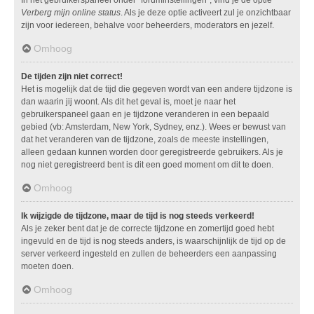
Verberg mijn online status
. Als je deze optie activeert zul je onzichtbaar
zijn voor iedereen, behalve voor beheerders, moderators en jezelf.
Omhoog
De tijden zijn niet correct!
Het is mogelijk dat de tijd die gegeven wordt van een andere tijdzone is
dan waarin jij woont. Als dit het geval is, moet je naar het
gebruikerspaneel gaan en je tijdzone veranderen in een bepaald
gebied (vb: Amsterdam, New York, Sydney, enz.). Wees er bewust van
dat het veranderen van de tijdzone, zoals de meeste instellingen,
alleen gedaan kunnen worden door geregistreerde gebruikers. Als je
nog niet geregistreerd bent is dit een goed moment om dit te doen.
Omhoog
Ik wijzigde de tijdzone, maar de tijd is nog steeds verkeerd!
Als je zeker bent dat je de correcte tijdzone en zomertijd goed hebt
ingevuld en de tijd is nog steeds anders, is waarschijnlijk de tijd op de
server verkeerd ingesteld en zullen de beheerders een aanpassing
moeten doen.
Omhoog