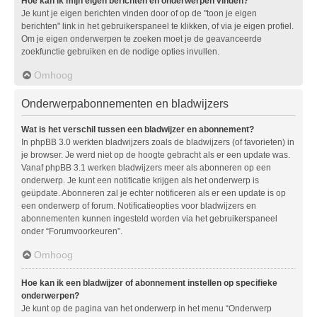
Hoe kan ik mijn eigen berichten en onderwerpen vinden?
Je kunt je eigen berichten vinden door of op de "toon je eigen
berichten" link in het gebruikerspaneel te klikken, of via je eigen profiel.
Om je eigen onderwerpen te zoeken moet je de geavanceerde
zoekfunctie gebruiken en de nodige opties invullen.
Omhoog
Onderwerpabonnementen en bladwijzers
Wat is het verschil tussen een bladwijzer en abonnement?
In phpBB 3.0 werkten bladwijzers zoals de bladwijzers (of favorieten) in
je browser. Je werd niet op de hoogte gebracht als er een update was.
Vanaf phpBB 3.1 werken bladwijzers meer als abonneren op een
onderwerp. Je kunt een notificatie krijgen als het onderwerp is
geüpdate. Abonneren zal je echter notificeren als er een update is op
een onderwerp of forum. Notificatieopties voor bladwijzers en
abonnementen kunnen ingesteld worden via het gebruikerspaneel
onder “Forumvoorkeuren”.
Omhoog
Hoe kan ik een bladwijzer of abonnement instellen op specifieke
onderwerpen?
Je kunt op de pagina van het onderwerp in het menu “Onderwerp