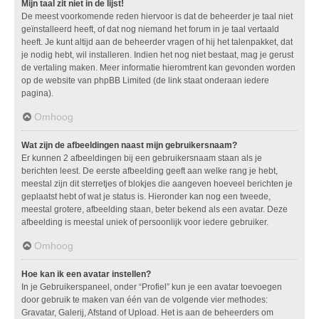
Mijn taal zit niet in de lijst!
De meest voorkomende reden hiervoor is dat de beheerder je taal niet
geïnstalleerd heeft, of dat nog niemand het forum in je taal vertaald
heeft. Je kunt altijd aan de beheerder vragen of hij het talenpakket, dat
je nodig hebt, wil installeren. Indien het nog niet bestaat, mag je gerust
de vertaling maken. Meer informatie hieromtrent kan gevonden worden
op de website van phpBB Limited (de link staat onderaan iedere
pagina).
Omhoog
Wat zijn de afbeeldingen naast mijn gebruikersnaam?
Er kunnen 2 afbeeldingen bij een gebruikersnaam staan als je
berichten leest. De eerste afbeelding geeft aan welke rang je hebt,
meestal zijn dit sterretjes of blokjes die aangeven hoeveel berichten je
geplaatst hebt of wat je status is. Hieronder kan nog een tweede,
meestal grotere, afbeelding staan, beter bekend als een avatar. Deze
afbeelding is meestal uniek of persoonlijk voor iedere gebruiker.
Omhoog
Hoe kan ik een avatar instellen?
In je Gebruikerspaneel, onder “Profiel” kun je een avatar toevoegen
door gebruik te maken van één van de volgende vier methodes:
Gravatar, Galerij, Afstand of Upload. Het is aan de beheerders om