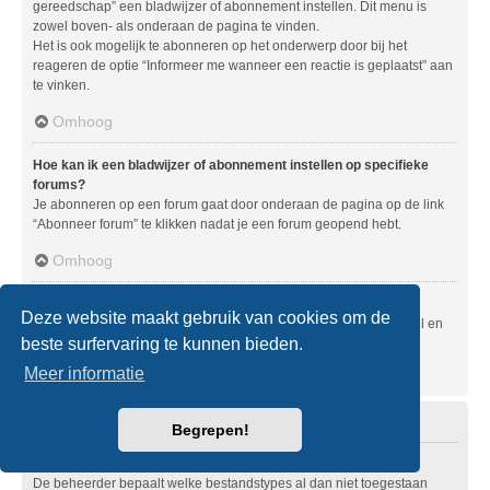
gereedschap” een bladwijzer of abonnement instellen. Dit menu is
zowel boven- als onderaan de pagina te vinden.
Het is ook mogelijk te abonneren op het onderwerp door bij het
reageren de optie “Informeer me wanneer een reactie is geplaatst” aan
te vinken.
Omhoog
Hoe kan ik een bladwijzer of abonnement instellen op specifieke
forums?
Je abonneren op een forum gaat door onderaan de pagina op de link
“Abonneer forum” te klikken nadat je een forum geopend hebt.
Omhoog
Hoe zeg ik mijn abonnement op?
Deze website maakt gebruik van cookies om de
Om je abonnement op te zeggen, ga je naar het gebruikerspaneel en
beste surfervaring te kunnen bieden.
klik je op de hier voor dienende links.
Meer informatie
Omhoog
Bijlagen
Begrepen!
Welke bijlagen worden toegestaan op dit forum?
De beheerder bepaalt welke bestandstypes al dan niet toegestaan