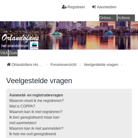
Registreer
Aanmelden
Onbeantwoorde onderwerpen
Actieve onderwerpen
V&A
Zoek
Orlandofans Homepage
Forumoverzicht
Veelgestelde vragen
Veelgestelde vragen
Aanmeld- en registratievragen
Waarom moet ik me registreren?
Wat is COPPA?
Waarom kan ik niet registreren?
Ik ben geregistreerd maar kan
niet aanmelden!
Waarom kan ik niet aanmelden?
Ik heb me ooit geregistreerd