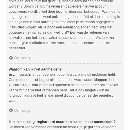
opvolgen. Als dit niet het geval is, moet je account dan geactiveerd
worden? Sommige forums vereisen dat iedere nieuwe account
geactiveerd wordt, ofwel door jezelf of door een beheerder. Wanneer je
je geregistreerd hebt, werd ook medegedeeld of dit al dan niet nodig is.
Indien je een e-mail ontvangen hebt, moet je de daarin opgegeven
instructies volgen. Als je nooit een e-mail ontvangen hebt, was het
opgegeven e-mailadres dan wel juist? Één van de redenen van
activatie is om het aantal valse accounts te doen dalen. Als je zeker
bent dat je e-mailadres correct was, neem dan contact op met de
beheerder.
Omhoog
Waarom kan ik niet aanmelden?
Er zijn verschillende redenen mogelijk waarom je dit probleem hebt.
Controleer eerst of je gebruikersnaam en wachtwoord kloppen. Indien
ze correct zijn, kun je contact opnemen met de beheerder om er zeker
van te zijn dat je niet verbannen bent. Het is ook mogelijk dat de
forumconfiguratie fout is, dan moet dit door de beheerder opgelost
worden.
Omhoog
Ik heb me ooit geregistreerd maar kan nu niet meer aanmelden!?
De meest voorkomende oorzaken hiervoor zijn: je gaf een verkeerde