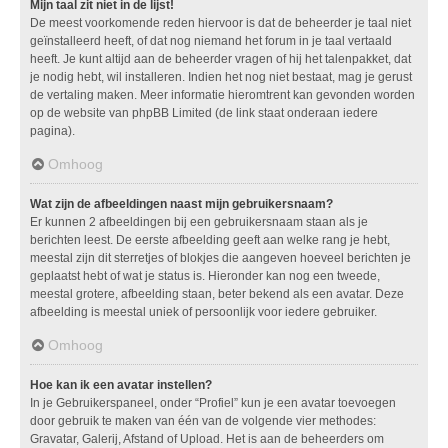
Mijn taal zit niet in de lijst!
De meest voorkomende reden hiervoor is dat de beheerder je taal niet
geïnstalleerd heeft, of dat nog niemand het forum in je taal vertaald
heeft. Je kunt altijd aan de beheerder vragen of hij het talenpakket, dat
je nodig hebt, wil installeren. Indien het nog niet bestaat, mag je gerust
de vertaling maken. Meer informatie hieromtrent kan gevonden worden
op de website van phpBB Limited (de link staat onderaan iedere
pagina).
Omhoog
Wat zijn de afbeeldingen naast mijn gebruikersnaam?
Er kunnen 2 afbeeldingen bij een gebruikersnaam staan als je
berichten leest. De eerste afbeelding geeft aan welke rang je hebt,
meestal zijn dit sterretjes of blokjes die aangeven hoeveel berichten je
geplaatst hebt of wat je status is. Hieronder kan nog een tweede,
meestal grotere, afbeelding staan, beter bekend als een avatar. Deze
afbeelding is meestal uniek of persoonlijk voor iedere gebruiker.
Omhoog
Hoe kan ik een avatar instellen?
In je Gebruikerspaneel, onder “Profiel” kun je een avatar toevoegen
door gebruik te maken van één van de volgende vier methodes:
Gravatar, Galerij, Afstand of Upload. Het is aan de beheerders om