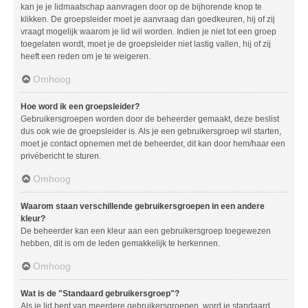
kan je je lidmaatschap aanvragen door op de bijhorende knop te
klikken. De groepsleider moet je aanvraag dan goedkeuren, hij of zij
vraagt mogelijk waarom je lid wil worden. Indien je niet tot een groep
toegelaten wordt, moet je de groepsleider niet lastig vallen, hij of zij
heeft een reden om je te weigeren.
Omhoog
Hoe word ik een groepsleider?
Gebruikersgroepen worden door de beheerder gemaakt, deze beslist
dus ook wie de groepsleider is. Als je een gebruikersgroep wil starten,
moet je contact opnemen met de beheerder, dit kan door hem/haar een
privébericht te sturen.
Omhoog
Waarom staan verschillende gebruikersgroepen in een andere
kleur?
De beheerder kan een kleur aan een gebruikersgroep toegewezen
hebben, dit is om de leden gemakkelijk te herkennen.
Omhoog
Wat is de "Standaard gebruikersgroep"?
Als je lid bent van meerdere gebruikersgroepen, word je standaard