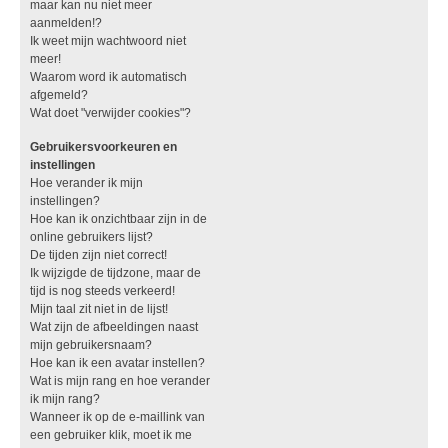
maar kan nu niet meer
aanmelden!?
Ik weet mijn wachtwoord niet
meer!
Waarom word ik automatisch
afgemeld?
Wat doet "verwijder cookies"?
Gebruikersvoorkeuren en
instellingen
Hoe verander ik mijn
instellingen?
Hoe kan ik onzichtbaar zijn in de
online gebruikers lijst?
De tijden zijn niet correct!
Ik wijzigde de tijdzone, maar de
tijd is nog steeds verkeerd!
Mijn taal zit niet in de lijst!
Wat zijn de afbeeldingen naast
mijn gebruikersnaam?
Hoe kan ik een avatar instellen?
Wat is mijn rang en hoe verander
ik mijn rang?
Wanneer ik op de e-maillink van
een gebruiker klik, moet ik me