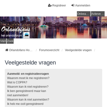
Registreer
Aanmelden
Onbeantwoorde onderwerpen
Actieve onderwerpen
V&A
Zoek
Orlandofans Homepage
Forumoverzicht
Veelgestelde vragen
Veelgestelde vragen
Aanmeld- en registratievragen
Waarom moet ik me registreren?
Wat is COPPA?
Waarom kan ik niet registreren?
Ik ben geregistreerd maar kan
niet aanmelden!
Waarom kan ik niet aanmelden?
Ik heb me ooit geregistreerd