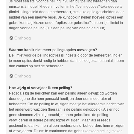
Je moet een titel voor de peiling invullen bij "peilingsvraag" en dan
minstens 2 mogelijkheden invullen in het "peilingopties"-tekstgedeelte
(limiet is ingesteld door de beheerder), met elke optie gescheiden door
middel van een nieuwe regel. Je kunt ook instellen hoeveel opties een
gebruiker mag kiezen onder "opties per gebruiker" en een tijdslimiet in
dagen voor de peiling (0 is een peiling van oneindige duur).
Omhoog
Waarom kan ik niet meer peilingsopties toevoegen?
De limiet voor de peilingsopties is ingesteld door de beheerder. Indien
je meer opties denkt nodig te hebben dan het toegestane aantal, neem
dan contact op met de beheerder.
Omhoog
Hoe wijzig of verwijder ik een peiling?
Net zoals bij de berichten kan een peiling alleen gewijzigd worden
door degene die hem gemaakt heeft, en door een moderator of
beheerder. Om de peiling te wijzigen moet je het allereerste bericht van
het onderwerp wijzigen (hieraan is de peiling gekoppeld). Als er nog
geen stemmen zijn uitgebracht, kunnen gebruikers de peiling
verwijderen of iedere peilingsoptie wijzigen. Maar, als er reeds
gestemd is, dan kunnen alleen moderators of beheerders hem wijzigen
of verwijderen. Dit om te voorkomen dat gebruikers een peiling maken