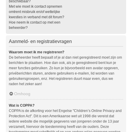
beschikbaar?
Met wie moet ik contact opnemen
omtrent misbruik en/of wettelijke
kwesties in verband met dit forum?
Hoe neem ik contact op met een
beheerder?
Aanmeld- en registratievragen
Waarom moet ik me registreren?
De beheerder heeft bepaalt of je al dan niet geregistreerd moet zijn om
berichten te plaatsen. Hoe dan ook, als je geregistreerd bent kun je
meer functies gebruiken. Zo kun je bijvoorbeeld een avatar opgeven,
privéberichten sturen, andere gebruikers e-mailen, lid worden van
gebruikersgroepen, enz. Het registreren duurt maar even, dus we
raden het zeker aan!
Omhoog
Wat is COPPA?
COPPA is de afkorting voor het Engelse "Children’s Online Privacy and
Protection Act". Dit is een Amerikaanse wet uit 1998 die vereist dat
iedere website die mogelijk gegevens van jongeren onder de 13 jaar
verzamelt, hiervoor de toestemming heeft van de ouders. Deze
toestemming moet schriftelijk of op een andere wijze gegeven worden,