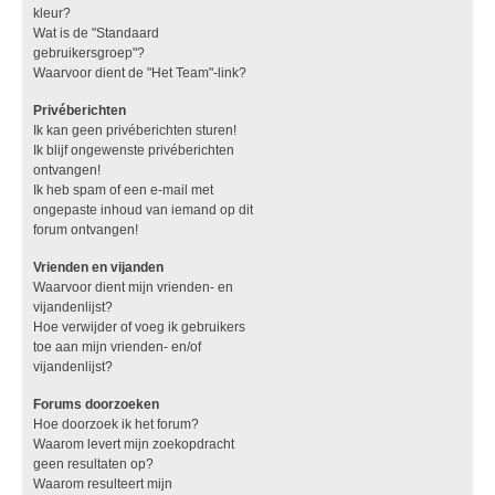
kleur?
Wat is de "Standaard
gebruikersgroep"?
Waarvoor dient de "Het Team"-link?
Privéberichten
Ik kan geen privéberichten sturen!
Ik blijf ongewenste privéberichten
ontvangen!
Ik heb spam of een e-mail met
ongepaste inhoud van iemand op dit
forum ontvangen!
Vrienden en vijanden
Waarvoor dient mijn vrienden- en
vijandenlijst?
Hoe verwijder of voeg ik gebruikers
toe aan mijn vrienden- en/of
vijandenlijst?
Forums doorzoeken
Hoe doorzoek ik het forum?
Waarom levert mijn zoekopdracht
geen resultaten op?
Waarom resulteert mijn