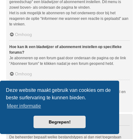
gereedschap” een bladwijzer of abonnement instellen. Dit menu is
zowel boven- als onderaan de pagina te vinden.
Het is ook mogelijk te abonneren op het onderwerp door bij het
reageren de optie “Informeer me wanneer een reactie is geplaatst” aan
te vinken.
Omhoog
Hoe kan ik een bladwijzer of abonnement instellen op specifieke
forums?
Je abonneren op een forum gaat door onderaan de pagina op de link
“Abonneer forum” te klikken nadat je een forum geopend hebt.
Omhoog
Hoe zeg ik mijn abonnement op?
Deze website maakt gebruik van cookies om de
Om je abonnement op te zeggen, ga je naar het gebruikerspaneel en
beste surfervaring te kunnen bieden.
klik je op de hier voor dienende links.
Meer informatie
Omhoog
Bijlagen
Begrepen!
Welke bijlagen worden toegestaan op dit forum?
De beheerder bepaalt welke bestandstypes al dan niet toegestaan