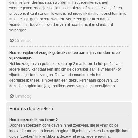
die in je vriendenlijst staan worden in het gebruikerspaneel
weergegeven zodat je snel kunt controleren of ze online zijn, of een
privébericht kunt sturen. Tevens is het mogelijk dat hun berichten, in je
huidige stijl, gemarkeerd worden. Als je een gebruiker aan je
vijandenlijst toevoegt, worden zijn of haar berichten standaard
verborgen.
Omhoog
Hoe verwijder of voeg ik gebruikers toe aan mijn vrienden- en/of
vijandenlijst?
Het toevoegen van gebruikers kan op 2 manieren. In het profiel van
iedere gebruiker staat een link om de gebruiker aan je vrienden- of
vijandenlijst toe te voegen. De tweede manier is via het
gebruikerspaneel, je moet dan een gebruikersnaam opgeven. Op
dezelfde pagina kun je gebruikers weer van de lijst verwijderen.
Omhoog
Forums doorzoeken
Hoe doorzoek ik het forum?
Door een zoekterm op te geven in het zoekveld, die je vindt op de
index-, forum- en onderwerppagina. Uitgebreid zoeken is mogelijk door
op de "zoeken" link te klikken, deze vind je op iedere pagina.