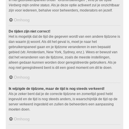
Verberg mijn online status
. Als je deze optie activeert zul je onzichtbaar
zijn voor iedereen, behalve voor beheerders, moderators en jezelf.
Omhoog
De tijden zijn niet correct!
Het is mogelijk dat de tijd die gegeven wordt van een andere tijdzone is
dan waarin jij woont. Als dit het geval is, moet je naar het
gebruikerspaneel gaan en je tijdzone veranderen in een bepaald
gebied (vb: Amsterdam, New York, Sydney, enz.). Wees er bewust van
dat het veranderen van de tijdzone, zoals de meeste instellingen,
alleen gedaan kunnen worden door geregistreerde gebruikers. Als je
nog niet geregistreerd bent is dit een goed moment om dit te doen.
Omhoog
Ik wijzigde de tijdzone, maar de tijd is nog steeds verkeerd!
Als je zeker bent dat je de correcte tijdzone en zomertijd goed hebt
ingevuld en de tijd is nog steeds anders, is waarschijnlijk de tijd op de
server verkeerd ingesteld en zullen de beheerders een aanpassing
moeten doen.
Omhoog