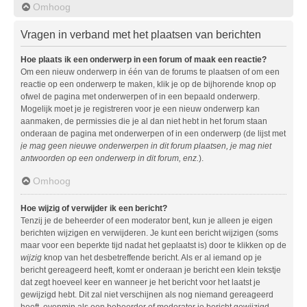
Omhoog
Vragen in verband met het plaatsen van berichten
Hoe plaats ik een onderwerp in een forum of maak een reactie?
Om een nieuw onderwerp in één van de forums te plaatsen of om een
reactie op een onderwerp te maken, klik je op de bijhorende knop op
ofwel de pagina met onderwerpen of in een bepaald onderwerp.
Mogelijk moet je je registreren voor je een nieuw onderwerp kan
aanmaken, de permissies die je al dan niet hebt in het forum staan
onderaan de pagina met onderwerpen of in een onderwerp (de lijst met
je mag geen nieuwe onderwerpen in dit forum plaatsen, je mag niet
antwoorden op een onderwerp in dit forum, enz.
).
Omhoog
Hoe wijzig of verwijder ik een bericht?
Tenzij je de beheerder of een moderator bent, kun je alleen je eigen
berichten wijzigen en verwijderen. Je kunt een bericht wijzigen (soms
maar voor een beperkte tijd nadat het geplaatst is) door te klikken op de
wijzig
knop van het desbetreffende bericht. Als er al iemand op je
bericht gereageerd heeft, komt er onderaan je bericht een klein tekstje
dat zegt hoeveel keer en wanneer je het bericht voor het laatst je
gewijzigd hebt. Dit zal niet verschijnen als nog niemand gereageerd
heeft, evenmin als een beheerder of moderator je bericht gewijzigd