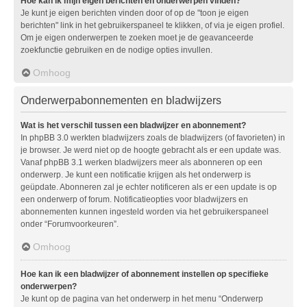
Hoe kan ik mijn eigen berichten en onderwerpen vinden?
Je kunt je eigen berichten vinden door of op de "toon je eigen
berichten" link in het gebruikerspaneel te klikken, of via je eigen profiel.
Om je eigen onderwerpen te zoeken moet je de geavanceerde
zoekfunctie gebruiken en de nodige opties invullen.
Omhoog
Onderwerpabonnementen en bladwijzers
Wat is het verschil tussen een bladwijzer en abonnement?
In phpBB 3.0 werkten bladwijzers zoals de bladwijzers (of favorieten) in
je browser. Je werd niet op de hoogte gebracht als er een update was.
Vanaf phpBB 3.1 werken bladwijzers meer als abonneren op een
onderwerp. Je kunt een notificatie krijgen als het onderwerp is
geüpdate. Abonneren zal je echter notificeren als er een update is op
een onderwerp of forum. Notificatieopties voor bladwijzers en
abonnementen kunnen ingesteld worden via het gebruikerspaneel
onder “Forumvoorkeuren”.
Omhoog
Hoe kan ik een bladwijzer of abonnement instellen op specifieke
onderwerpen?
Je kunt op de pagina van het onderwerp in het menu “Onderwerp