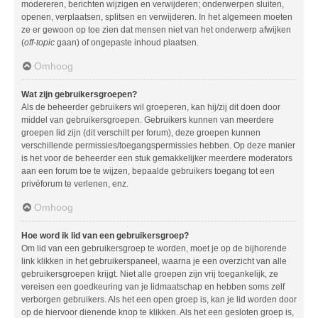
modereren, berichten wijzigen en verwijderen; onderwerpen sluiten,
openen, verplaatsen, splitsen en verwijderen. In het algemeen moeten
ze er gewoon op toe zien dat mensen niet van het onderwerp afwijken
(
off-topic
gaan) of ongepaste inhoud plaatsen.
Omhoog
Wat zijn gebruikersgroepen?
Als de beheerder gebruikers wil groeperen, kan hij/zij dit doen door
middel van gebruikersgroepen. Gebruikers kunnen van meerdere
groepen lid zijn (dit verschilt per forum), deze groepen kunnen
verschillende permissies/toegangspermissies hebben. Op deze manier
is het voor de beheerder een stuk gemakkelijker meerdere moderators
aan een forum toe te wijzen, bepaalde gebruikers toegang tot een
privéforum te verlenen, enz.
Omhoog
Hoe word ik lid van een gebruikersgroep?
Om lid van een gebruikersgroep te worden, moet je op de bijhorende
link klikken in het gebruikerspaneel, waarna je een overzicht van alle
gebruikersgroepen krijgt. Niet alle groepen zijn vrij toegankelijk, ze
vereisen een goedkeuring van je lidmaatschap en hebben soms zelf
verborgen gebruikers. Als het een open groep is, kan je lid worden door
op de hiervoor dienende knop te klikken. Als het een gesloten groep is,