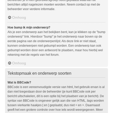
berichten altijd nagelezen moeten worden. Neem contact op met de
beheerder voor verdere informatie.
Omhoog
Hoe bump ik mijn onderwerp?
Als je een onderwerp aan het bekijken bent, kan je klikken op de "bump
onderwerp" link. Hierdoor "bump" je het onderwerp naar boven op de
eerste pagina van de onderwerpenlijst. Als deze link er niet staat,
kunnen onderwerpen niet gebumpt worden. Een onderwerp kan ook
gebumpt worden door een antwoord te plaatsen, maar hou hierbij wel
rekening met de regels van het forum.
Omhoog
Tekstopmaak en onderwerp soorten
Wat is BBCode?
BBCode is een vereenvoudigde versie van html, het gebruik ervan is al
dan niet toegestaan door de beheerder (je kunt BBCode ook per
bericht uitschakelen, dit is een optie bij het plaatsen van je bericht). De
syntax van BBCode is ongeveer gelijk aan die van HTML, tags worden
tussen vierkante haakjes [ en ] geplaatst, dus niet < en >. Daarnaast
geeft het een grotere controle over hoe iets wordt weergegeven. Meer