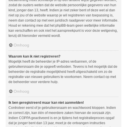
zodat de ouders weten dat de website persoonlijke gegevens van hun
kind, jonger dan 13, heeft. Indien je niet zeker bent of deze wet al dan
niet op jou of de website waarop je wil registreren van toepassing is,
neem dan contact op met een juridisch raadgever voor meer informatie.
Houd er rekening mee dat het phpBB-team geen wettelijke informatie
kan verschaffen en ook niet het aanspreekpunt is voor deze wetgeving,
tenzij dit hieronder vermeld wordt.
Omhoog
Waarom kan ik niet registreren?
Mogelijk heeft de beheerder je IP-adres verbannen, of de
gebruikersnaam die je opgeeft verboden. Tevens is het mogelijk dat de
beheerder de registratie mogelijkheid heeft uitgeschakeld om zo de
registratie van nieuwe gebruikers te voorkomen. Neem contact op met
de beheerder voor verdere hulp.
Omhoog
Ik ben geregistreerd maar kan niet aanmelden!
Controleer eerst of je gebruikersnaam en wachtwoord kloppen. Indien
ze correct zijn, kan één of meerdere zaken hiervan de oorzaak zijn.
Indien COPPA geactiveerd is en je tijdens het registratieproces opgaf
dat je jonger bent dan 13 jaar, moet je de ontvangen instructies