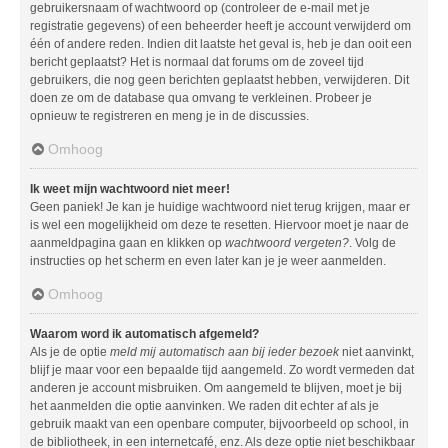
gebruikersnaam of wachtwoord op (controleer de e-mail met je
registratie gegevens) of een beheerder heeft je account verwijderd om
één of andere reden. Indien dit laatste het geval is, heb je dan ooit een
bericht geplaatst? Het is normaal dat forums om de zoveel tijd
gebruikers, die nog geen berichten geplaatst hebben, verwijderen. Dit
doen ze om de database qua omvang te verkleinen. Probeer je
opnieuw te registreren en meng je in de discussies.
Omhoog
Ik weet mijn wachtwoord niet meer!
Geen paniek! Je kan je huidige wachtwoord niet terug krijgen, maar er
is wel een mogelijkheid om deze te resetten. Hiervoor moet je naar de
aanmeldpagina gaan en klikken op
wachtwoord vergeten?
. Volg de
instructies op het scherm en even later kan je je weer aanmelden.
Omhoog
Waarom word ik automatisch afgemeld?
Als je de optie
meld mij automatisch aan bij ieder bezoek
niet aanvinkt,
blijf je maar voor een bepaalde tijd aangemeld. Zo wordt vermeden dat
anderen je account misbruiken. Om aangemeld te blijven, moet je bij
het aanmelden die optie aanvinken. We raden dit echter af als je
gebruik maakt van een openbare computer, bijvoorbeeld op school, in
de bibliotheek, in een internetcafé, enz. Als deze optie niet beschikbaar