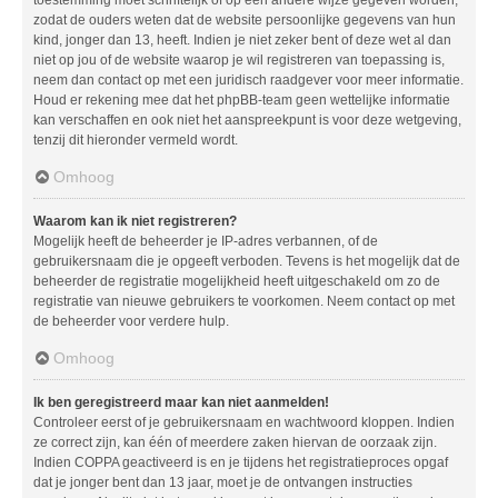
zodat de ouders weten dat de website persoonlijke gegevens van hun
kind, jonger dan 13, heeft. Indien je niet zeker bent of deze wet al dan
niet op jou of de website waarop je wil registreren van toepassing is,
neem dan contact op met een juridisch raadgever voor meer informatie.
Houd er rekening mee dat het phpBB-team geen wettelijke informatie
kan verschaffen en ook niet het aanspreekpunt is voor deze wetgeving,
tenzij dit hieronder vermeld wordt.
Omhoog
Waarom kan ik niet registreren?
Mogelijk heeft de beheerder je IP-adres verbannen, of de
gebruikersnaam die je opgeeft verboden. Tevens is het mogelijk dat de
beheerder de registratie mogelijkheid heeft uitgeschakeld om zo de
registratie van nieuwe gebruikers te voorkomen. Neem contact op met
de beheerder voor verdere hulp.
Omhoog
Ik ben geregistreerd maar kan niet aanmelden!
Controleer eerst of je gebruikersnaam en wachtwoord kloppen. Indien
ze correct zijn, kan één of meerdere zaken hiervan de oorzaak zijn.
Indien COPPA geactiveerd is en je tijdens het registratieproces opgaf
dat je jonger bent dan 13 jaar, moet je de ontvangen instructies