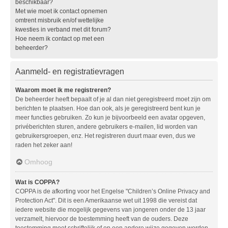
beschikbaar?
Met wie moet ik contact opnemen
omtrent misbruik en/of wettelijke
kwesties in verband met dit forum?
Hoe neem ik contact op met een
beheerder?
Aanmeld- en registratievragen
Waarom moet ik me registreren?
De beheerder heeft bepaalt of je al dan niet geregistreerd moet zijn om
berichten te plaatsen. Hoe dan ook, als je geregistreerd bent kun je
meer functies gebruiken. Zo kun je bijvoorbeeld een avatar opgeven,
privéberichten sturen, andere gebruikers e-mailen, lid worden van
gebruikersgroepen, enz. Het registreren duurt maar even, dus we
raden het zeker aan!
Omhoog
Wat is COPPA?
COPPA is de afkorting voor het Engelse "Children’s Online Privacy and
Protection Act". Dit is een Amerikaanse wet uit 1998 die vereist dat
iedere website die mogelijk gegevens van jongeren onder de 13 jaar
verzamelt, hiervoor de toestemming heeft van de ouders. Deze
toestemming moet schriftelijk of op een andere wijze gegeven worden,