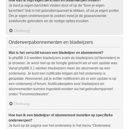
Hoe kan ik mijn eigen berichten en onderwerpen vinden?
Je kunt je eigen berichten vinden door of op de "toon je eigen
berichten" link in het gebruikerspaneel te klikken, of via je eigen profiel.
Om je eigen onderwerpen te zoeken moet je de geavanceerde
zoekfunctie gebruiken en de nodige opties invullen.
Omhoog
Onderwerpabonnementen en bladwijzers
Wat is het verschil tussen een bladwijzer en abonnement?
In phpBB 3.0 werkten bladwijzers zoals de bladwijzers (of favorieten) in
je browser. Je werd niet op de hoogte gebracht als er een update was.
Vanaf phpBB 3.1 werken bladwijzers meer als abonneren op een
onderwerp. Je kunt een notificatie krijgen als het onderwerp is
geüpdate. Abonneren zal je echter notificeren als er een update is op
een onderwerp of forum. Notificatieopties voor bladwijzers en
abonnementen kunnen ingesteld worden via het gebruikerspaneel
onder “Forumvoorkeuren”.
Omhoog
Hoe kan ik een bladwijzer of abonnement instellen op specifieke
onderwerpen?
Je kunt op de pagina van het onderwerp in het menu “Onderwerp