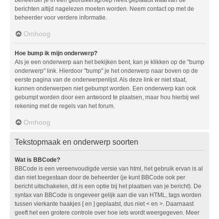
berichten altijd nagelezen moeten worden. Neem contact op met de
beheerder voor verdere informatie.
Omhoog
Hoe bump ik mijn onderwerp?
Als je een onderwerp aan het bekijken bent, kan je klikken op de "bump
onderwerp" link. Hierdoor "bump" je het onderwerp naar boven op de
eerste pagina van de onderwerpenlijst. Als deze link er niet staat,
kunnen onderwerpen niet gebumpt worden. Een onderwerp kan ook
gebumpt worden door een antwoord te plaatsen, maar hou hierbij wel
rekening met de regels van het forum.
Omhoog
Tekstopmaak en onderwerp soorten
Wat is BBCode?
BBCode is een vereenvoudigde versie van html, het gebruik ervan is al
dan niet toegestaan door de beheerder (je kunt BBCode ook per
bericht uitschakelen, dit is een optie bij het plaatsen van je bericht). De
syntax van BBCode is ongeveer gelijk aan die van HTML, tags worden
tussen vierkante haakjes [ en ] geplaatst, dus niet < en >. Daarnaast
geeft het een grotere controle over hoe iets wordt weergegeven. Meer