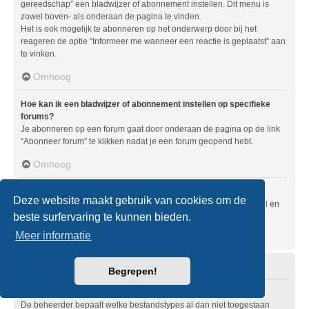
gereedschap” een bladwijzer of abonnement instellen. Dit menu is
zowel boven- als onderaan de pagina te vinden.
Het is ook mogelijk te abonneren op het onderwerp door bij het
reageren de optie “Informeer me wanneer een reactie is geplaatst” aan
te vinken.
Omhoog
Hoe kan ik een bladwijzer of abonnement instellen op specifieke
forums?
Je abonneren op een forum gaat door onderaan de pagina op de link
“Abonneer forum” te klikken nadat je een forum geopend hebt.
Omhoog
Hoe zeg ik mijn abonnement op?
Deze website maakt gebruik van cookies om de
Om je abonnement op te zeggen, ga je naar het gebruikerspaneel en
beste surfervaring te kunnen bieden.
klik je op de hier voor dienende links.
Meer informatie
Omhoog
Bijlagen
Begrepen!
Welke bijlagen worden toegestaan op dit forum?
De beheerder bepaalt welke bestandstypes al dan niet toegestaan