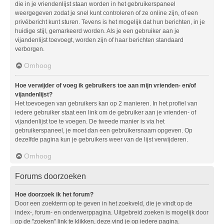
die in je vriendenlijst staan worden in het gebruikerspaneel
weergegeven zodat je snel kunt controleren of ze online zijn, of een
privébericht kunt sturen. Tevens is het mogelijk dat hun berichten, in je
huidige stijl, gemarkeerd worden. Als je een gebruiker aan je
vijandenlijst toevoegt, worden zijn of haar berichten standaard
verborgen.
Omhoog
Hoe verwijder of voeg ik gebruikers toe aan mijn vrienden- en/of
vijandenlijst?
Het toevoegen van gebruikers kan op 2 manieren. In het profiel van
iedere gebruiker staat een link om de gebruiker aan je vrienden- of
vijandenlijst toe te voegen. De tweede manier is via het
gebruikerspaneel, je moet dan een gebruikersnaam opgeven. Op
dezelfde pagina kun je gebruikers weer van de lijst verwijderen.
Omhoog
Forums doorzoeken
Hoe doorzoek ik het forum?
Door een zoekterm op te geven in het zoekveld, die je vindt op de
index-, forum- en onderwerppagina. Uitgebreid zoeken is mogelijk door
op de "zoeken" link te klikken, deze vind je op iedere pagina.