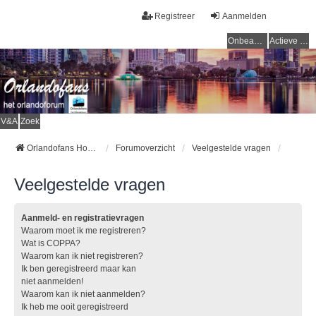
Registreer
Aanmelden
Onbeantwoorde onderwerpen
Actieve onderwerpen
V&A
Zoek
Orlandofans Homepage
Forumoverzicht
Veelgestelde vragen
Veelgestelde vragen
Aanmeld- en registratievragen
Waarom moet ik me registreren?
Wat is COPPA?
Waarom kan ik niet registreren?
Ik ben geregistreerd maar kan
niet aanmelden!
Waarom kan ik niet aanmelden?
Ik heb me ooit geregistreerd