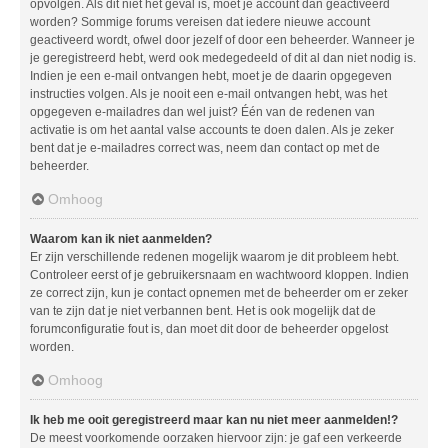
opvolgen. Als dit niet het geval is, moet je account dan geactiveerd
worden? Sommige forums vereisen dat iedere nieuwe account
geactiveerd wordt, ofwel door jezelf of door een beheerder. Wanneer je
je geregistreerd hebt, werd ook medegedeeld of dit al dan niet nodig is.
Indien je een e-mail ontvangen hebt, moet je de daarin opgegeven
instructies volgen. Als je nooit een e-mail ontvangen hebt, was het
opgegeven e-mailadres dan wel juist? Één van de redenen van
activatie is om het aantal valse accounts te doen dalen. Als je zeker
bent dat je e-mailadres correct was, neem dan contact op met de
beheerder.
Omhoog
Waarom kan ik niet aanmelden?
Er zijn verschillende redenen mogelijk waarom je dit probleem hebt.
Controleer eerst of je gebruikersnaam en wachtwoord kloppen. Indien
ze correct zijn, kun je contact opnemen met de beheerder om er zeker
van te zijn dat je niet verbannen bent. Het is ook mogelijk dat de
forumconfiguratie fout is, dan moet dit door de beheerder opgelost
worden.
Omhoog
Ik heb me ooit geregistreerd maar kan nu niet meer aanmelden!?
De meest voorkomende oorzaken hiervoor zijn: je gaf een verkeerde