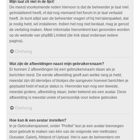
Mijn taal zit niet in de lijst!
De meest voorkomende reden hiervoor is dat de beheerder je taal niet
geïnstalleerd heeft, of dat nog niemand het forum in je taal vertaald
heeft. Je kunt altijd aan de beheerder vragen of hij het talenpakket, dat
je nodig hebt, wil installeren. Indien het nog niet bestaat, mag je gerust
de vertaling maken. Meer informatie hieromtrent kan gevonden worden
op de website van phpBB Limited (de link staat onderaan iedere
pagina).
Omhoog
Wat zijn de afbeeldingen naast mijn gebruikersnaam?
Er kunnen 2 afbeeldingen bij een gebruikersnaam staan als je
berichten leest. De eerste afbeelding geeft aan welke rang je hebt,
meestal zijn dit sterretjes of blokjes die aangeven hoeveel berichten je
geplaatst hebt of wat je status is. Hieronder kan nog een tweede,
meestal grotere, afbeelding staan, beter bekend als een avatar. Deze
afbeelding is meestal uniek of persoonlijk voor iedere gebruiker.
Omhoog
Hoe kan ik een avatar instellen?
In je Gebruikerspaneel, onder “Profiel” kun je een avatar toevoegen
door gebruik te maken van één van de volgende vier methodes:
Gravatar, Galerij, Afstand of Upload. Het is aan de beheerders om