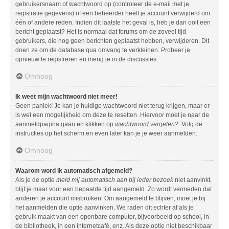
gebruikersnaam of wachtwoord op (controleer de e-mail met je
registratie gegevens) of een beheerder heeft je account verwijderd om
één of andere reden. Indien dit laatste het geval is, heb je dan ooit een
bericht geplaatst? Het is normaal dat forums om de zoveel tijd
gebruikers, die nog geen berichten geplaatst hebben, verwijderen. Dit
doen ze om de database qua omvang te verkleinen. Probeer je
opnieuw te registreren en meng je in de discussies.
Omhoog
Ik weet mijn wachtwoord niet meer!
Geen paniek! Je kan je huidige wachtwoord niet terug krijgen, maar er
is wel een mogelijkheid om deze te resetten. Hiervoor moet je naar de
aanmeldpagina gaan en klikken op
wachtwoord vergeten?
. Volg de
instructies op het scherm en even later kan je je weer aanmelden.
Omhoog
Waarom word ik automatisch afgemeld?
Als je de optie
meld mij automatisch aan bij ieder bezoek
niet aanvinkt,
blijf je maar voor een bepaalde tijd aangemeld. Zo wordt vermeden dat
anderen je account misbruiken. Om aangemeld te blijven, moet je bij
het aanmelden die optie aanvinken. We raden dit echter af als je
gebruik maakt van een openbare computer, bijvoorbeeld op school, in
de bibliotheek, in een internetcafé, enz. Als deze optie niet beschikbaar