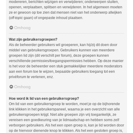
modereren, berichten wijzigen en verwijderen; onderwerpen sluiten,
openen, verplaatsen, splitsen en verwijderen. In het algemeen moeten
ze er gewoon op toe zien dat mensen niet van het onderwerp afwijken
(
off-topic
gaan) of ongepaste inhoud plaatsen.
Omhoog
Wat zijn gebruikersgroepen?
Als de beheerder gebruikers wil groeperen, kan hij/zij dit doen door
middel van gebruikersgroepen. Gebruikers kunnen van meerdere
groepen lid zijn (dit verschilt per forum), deze groepen kunnen
verschillende permissies/toegangspermissies hebben. Op deze manier
is het voor de beheerder een stuk gemakkelijker meerdere moderators
aan een forum toe te wijzen, bepaalde gebruikers toegang tot een
privéforum te verlenen, enz.
Omhoog
Hoe word ik lid van een gebruikersgroep?
Om lid van een gebruikersgroep te worden, moet je op de bijhorende
link klikken in het gebruikerspaneel, waarna je een overzicht van alle
gebruikersgroepen krijgt. Niet alle groepen zijn vrij toegankelijk, ze
vereisen een goedkeuring van je lidmaatschap en hebben soms zelf
verborgen gebruikers. Als het een open groep is, kan je lid worden door
op de hiervoor dienende knop te klikken. Als het een gesloten groep is,