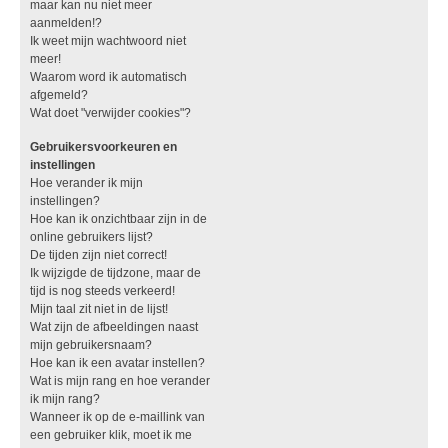
maar kan nu niet meer
aanmelden!?
Ik weet mijn wachtwoord niet
meer!
Waarom word ik automatisch
afgemeld?
Wat doet "verwijder cookies"?
Gebruikersvoorkeuren en
instellingen
Hoe verander ik mijn
instellingen?
Hoe kan ik onzichtbaar zijn in de
online gebruikers lijst?
De tijden zijn niet correct!
Ik wijzigde de tijdzone, maar de
tijd is nog steeds verkeerd!
Mijn taal zit niet in de lijst!
Wat zijn de afbeeldingen naast
mijn gebruikersnaam?
Hoe kan ik een avatar instellen?
Wat is mijn rang en hoe verander
ik mijn rang?
Wanneer ik op de e-maillink van
een gebruiker klik, moet ik me