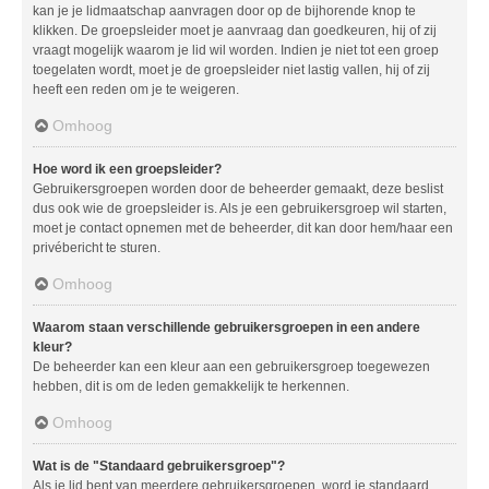
kan je je lidmaatschap aanvragen door op de bijhorende knop te
klikken. De groepsleider moet je aanvraag dan goedkeuren, hij of zij
vraagt mogelijk waarom je lid wil worden. Indien je niet tot een groep
toegelaten wordt, moet je de groepsleider niet lastig vallen, hij of zij
heeft een reden om je te weigeren.
Omhoog
Hoe word ik een groepsleider?
Gebruikersgroepen worden door de beheerder gemaakt, deze beslist
dus ook wie de groepsleider is. Als je een gebruikersgroep wil starten,
moet je contact opnemen met de beheerder, dit kan door hem/haar een
privébericht te sturen.
Omhoog
Waarom staan verschillende gebruikersgroepen in een andere
kleur?
De beheerder kan een kleur aan een gebruikersgroep toegewezen
hebben, dit is om de leden gemakkelijk te herkennen.
Omhoog
Wat is de "Standaard gebruikersgroep"?
Als je lid bent van meerdere gebruikersgroepen, word je standaard