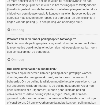
Je moet een titel voor de peiling invullen bij "peilingsvraag" en dan
minstens 2 mogelijkheden invullen in het "peilingopties"-tekstgedeelte
(limiet is ingesteld door de beheerder), met elke optie gescheiden door
middel van een nieuwe regel. Je kunt ook instellen hoeveel opties een
gebruiker mag kiezen onder "opties per gebruiker" en een tijdslimiet in
dagen voor de peiling (0 is een peiling van oneindige duur).
Omhoog
Waarom kan ik niet meer peilingsopties toevoegen?
De limiet voor de peilingsopties is ingesteld door de beheerder. Indien
je meer opties denkt nodig te hebben dan het toegestane aantal, neem
dan contact op met de beheerder.
Omhoog
Hoe wijzig of verwijder ik een peiling?
Net zoals bij de berichten kan een peiling alleen gewijzigd worden
door degene die hem gemaakt heeft, en door een moderator of
beheerder. Om de peiling te wijzigen moet je het allereerste bericht van
het onderwerp wijzigen (hieraan is de peiling gekoppeld). Als er nog
geen stemmen zijn uitgebracht, kunnen gebruikers de peiling
verwijderen of iedere peilingsoptie wijzigen. Maar, als er reeds
gestemd is, dan kunnen alleen moderators of beheerders hem wijzigen
of verwijderen. Dit om te voorkomen dat gebruikers een peiling maken