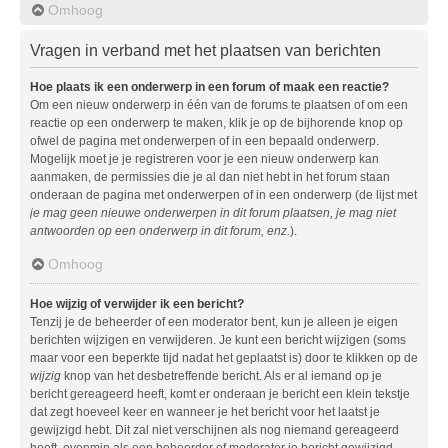
Omhoog
Vragen in verband met het plaatsen van berichten
Hoe plaats ik een onderwerp in een forum of maak een reactie?
Om een nieuw onderwerp in één van de forums te plaatsen of om een
reactie op een onderwerp te maken, klik je op de bijhorende knop op
ofwel de pagina met onderwerpen of in een bepaald onderwerp.
Mogelijk moet je je registreren voor je een nieuw onderwerp kan
aanmaken, de permissies die je al dan niet hebt in het forum staan
onderaan de pagina met onderwerpen of in een onderwerp (de lijst met
je mag geen nieuwe onderwerpen in dit forum plaatsen, je mag niet
antwoorden op een onderwerp in dit forum, enz.
).
Omhoog
Hoe wijzig of verwijder ik een bericht?
Tenzij je de beheerder of een moderator bent, kun je alleen je eigen
berichten wijzigen en verwijderen. Je kunt een bericht wijzigen (soms
maar voor een beperkte tijd nadat het geplaatst is) door te klikken op de
wijzig
knop van het desbetreffende bericht. Als er al iemand op je
bericht gereageerd heeft, komt er onderaan je bericht een klein tekstje
dat zegt hoeveel keer en wanneer je het bericht voor het laatst je
gewijzigd hebt. Dit zal niet verschijnen als nog niemand gereageerd
heeft, evenmin als een beheerder of moderator je bericht gewijzigd