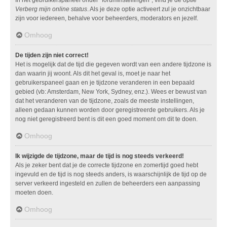
Verberg mijn online status
. Als je deze optie activeert zul je onzichtbaar
zijn voor iedereen, behalve voor beheerders, moderators en jezelf.
Omhoog
De tijden zijn niet correct!
Het is mogelijk dat de tijd die gegeven wordt van een andere tijdzone is
dan waarin jij woont. Als dit het geval is, moet je naar het
gebruikerspaneel gaan en je tijdzone veranderen in een bepaald
gebied (vb: Amsterdam, New York, Sydney, enz.). Wees er bewust van
dat het veranderen van de tijdzone, zoals de meeste instellingen,
alleen gedaan kunnen worden door geregistreerde gebruikers. Als je
nog niet geregistreerd bent is dit een goed moment om dit te doen.
Omhoog
Ik wijzigde de tijdzone, maar de tijd is nog steeds verkeerd!
Als je zeker bent dat je de correcte tijdzone en zomertijd goed hebt
ingevuld en de tijd is nog steeds anders, is waarschijnlijk de tijd op de
server verkeerd ingesteld en zullen de beheerders een aanpassing
moeten doen.
Omhoog