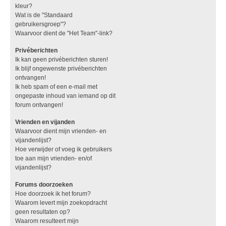
kleur?
Wat is de "Standaard
gebruikersgroep"?
Waarvoor dient de "Het Team"-link?
Privéberichten
Ik kan geen privéberichten sturen!
Ik blijf ongewenste privéberichten
ontvangen!
Ik heb spam of een e-mail met
ongepaste inhoud van iemand op dit
forum ontvangen!
Vrienden en vijanden
Waarvoor dient mijn vrienden- en
vijandenlijst?
Hoe verwijder of voeg ik gebruikers
toe aan mijn vrienden- en/of
vijandenlijst?
Forums doorzoeken
Hoe doorzoek ik het forum?
Waarom levert mijn zoekopdracht
geen resultaten op?
Waarom resulteert mijn