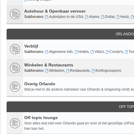
Autohuur & Openbaar vervoer
Subforums:
Autorijden in de USA
,
Alamo
,
Dollar
,
Hertz
,
ORLANDO
Verblijf
Subforums:
Algemene Info
,
Hotels
,
Villa's
,
Condo's
,
To
Winkelen & Restaurants
Subforums:
Winkelen
,
Restaurants
,
Kortingcoupons
Overig Orlando
Wat je niet in de andere rubrieken van Orlando & omgeving vindt, kun
OFF TO
Off topic lounge
Voor alles wat niet over Orlando gaat en voor al het gezellige (off to
hier kan het.