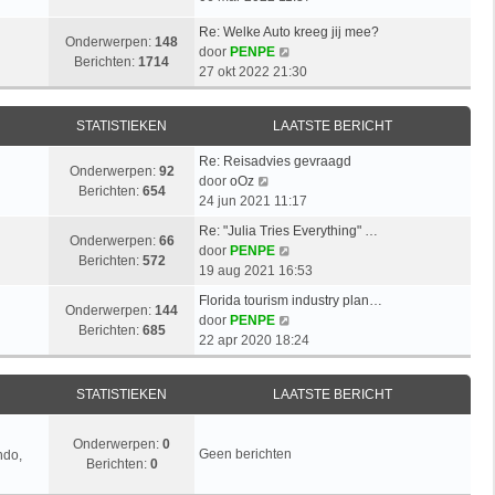
k
r
t
t
k
l
i
s
Re: Welke Auto kreeg jij mee?
i
a
c
Onderwerpen:
148
B
t
door
PENPE
j
a
h
Berichten:
1714
e
e
27 okt 2022 21:30
k
t
t
k
b
l
s
i
e
a
t
STATISTIEKEN
LAATSTE BERICHT
j
r
a
e
k
i
t
b
Re: Reisadvies gevraagd
l
c
Onderwerpen:
92
s
B
e
door
oOz
a
h
Berichten:
654
t
e
r
24 jun 2021 11:17
a
t
e
k
i
t
Re: "Julia Tries Everything" …
b
i
c
Onderwerpen:
66
s
B
door
PENPE
e
j
h
Berichten:
572
t
e
19 aug 2021 16:53
r
k
t
e
k
i
l
Florida tourism industry plan…
b
i
Onderwerpen:
144
c
a
B
door
PENPE
e
j
Berichten:
685
h
a
e
22 apr 2020 18:24
r
k
t
t
k
i
l
s
i
c
a
STATISTIEKEN
LAATSTE BERICHT
t
j
h
a
e
k
t
t
b
l
Onderwerpen:
0
s
Geen berichten
ndo,
e
a
Berichten:
0
t
r
a
e