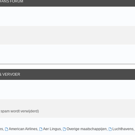
FANS FORUM
 & VERVOER
& spam wordt verwijderd)
es
,
American Airlines
,
Aer Lingus
,
Overige maatschappijen
,
Luchthavens
,