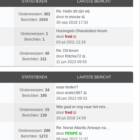
STATISTIEKEN
LAATSTE BERICHT
Re: Hallo dit zijn wij
Onderwerpen:
362
B
door
m.mouse
Berichten:
1934
e
30 sep 2018 17:33
k
Huisregels Orlandofans forum
i
Onderwerpen:
1
B
door
fred
j
Berichten:
1
e
03 jul 2011 12:19
k
k
l
Re: Dit forum
i
Onderwerpen:
40
a
B
door
Ritchie72
j
Berichten:
211
a
e
11 jun 2023 09:55
k
t
k
l
s
i
a
STATISTIEKEN
LAATSTE BERICHT
t
j
a
e
k
t
waar testen?
b
l
Onderwerpen:
34
s
B
door
ende1967
e
a
Berichten:
195
t
e
28 jan 2022 09:33
r
a
e
k
i
t
Wie gaat er nog naar het reis…
b
i
Onderwerpen:
15
B
c
s
door
fred
e
j
Berichten:
130
e
h
t
26 jul 2018 14:59
r
k
k
t
e
i
l
Re: Norse Atlantic Airways na…
i
b
Onderwerpen:
288
c
a
B
door
PENPE
j
e
Berichten:
1272
h
a
e
06 mar 2022 11:37