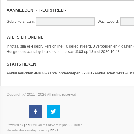
AANMELDEN
•
REGISTREER
Gebruikersnaam:
Wachtwoord:
WIE IS ER ONLINE
In totaal zijn er
4
gebruikers online :: 0 geregistreerd, 0 verborgen en 4 gasten
Het grootste aantal gebruikers online was
1183
op 18 mei 2026 16:48
STATISTIEKEN
Aantal berichten
46808
• Aantal onderwerpen
32883
• Aantal leden
1491
• Ons
Copyright © 2011 - 2026 All rights reserved.
Powered by
phpBB
® Forum Software © phpBB Limited
Nederlandse vertaling door
phpBB.nl
.