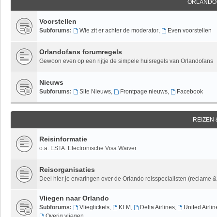
ORLANDO
Voorstellen
Subforums:
Wie zit er achter de moderator
,
Even voorstellen
Orlandofans forumregels
Gewoon even op een rijtje de simpele huisregels van Orlandofans
Nieuws
Subforums:
Site Nieuws
,
Frontpage nieuws
,
Facebook
REIZEN
Reisinformatie
o.a. ESTA: Electronische Visa Waiver
Reisorganisaties
Deel hier je ervaringen over de Orlando reisspecialisten (reclame 
Vliegen naar Orlando
Subforums:
Vliegtickets
,
KLM
,
Delta Airlines
,
United Airlin
Overig vliegen