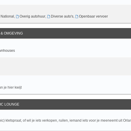
National
,
Overig autohuur
,
Diverse auto's
,
Openbaar vervoer
 & OMGEVING
wnhouses
 je hier kwijt
PIC LOUNGE
pic) kletspraat, of wil je iets verkopen, ruilen, iemand iets voor je meeneemt uit Orla