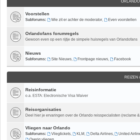
ORLANDO
Voorstellen
Subforums:
Wie zit er achter de moderator
,
Even voorstellen
Orlandofans forumregels
Gewoon even op een rijtje de simpele huisregels van Orlandofans
Nieuws
Subforums:
Site Nieuws
,
Frontpage nieuws
,
Facebook
REIZEN
Reisinformatie
o.a. ESTA: Electronische Visa Waiver
Reisorganisaties
Deel hier je ervaringen over de Orlando reisspecialisten (reclame 
Vliegen naar Orlando
Subforums:
Vliegtickets
,
KLM
,
Delta Airlines
,
United Airlin
Overig vliegen