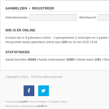
AANMELDEN
•
REGISTREER
Gebruikersnaam:
Wachtwoord:
WIE IS ER ONLINE
In totaal zijn er
3
gebruikers online :: 0 geregistreerd, 0 verborgen en 3 gasten
Het grootste aantal gebruikers online was
1183
op 18 mei 2026 16:48
STATISTIEKEN
Aantal berichten
46808
• Aantal onderwerpen
32883
• Aantal leden
1491
• Ons
Copyright © 2011 - 2026 All rights reserved.
Powered by
phpBB
® Forum Software © phpBB Limited
Nederlandse vertaling door
phpBB.nl
.