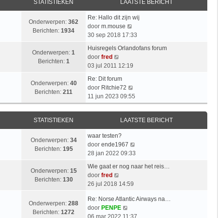
STATISTIEKEN
LAATSTE BERICHT
Re: Hallo dit zijn wij
Onderwerpen:
362
B
door
m.mouse
Berichten:
1934
e
30 sep 2018 17:33
k
Huisregels Orlandofans forum
i
Onderwerpen:
1
B
door
fred
j
Berichten:
1
e
03 jul 2011 12:19
k
k
l
Re: Dit forum
i
Onderwerpen:
40
a
B
door
Ritchie72
j
Berichten:
211
a
e
11 jun 2023 09:55
k
t
k
l
s
i
a
STATISTIEKEN
LAATSTE BERICHT
t
j
a
e
k
t
waar testen?
b
l
Onderwerpen:
34
s
B
door
ende1967
e
a
Berichten:
195
t
e
28 jan 2022 09:33
r
a
e
k
i
t
Wie gaat er nog naar het reis…
b
i
Onderwerpen:
15
B
c
s
door
fred
e
j
Berichten:
130
e
h
t
26 jul 2018 14:59
r
k
k
t
e
i
l
Re: Norse Atlantic Airways na…
i
b
Onderwerpen:
288
c
a
B
door
PENPE
j
e
Berichten:
1272
h
a
e
06 mar 2022 11:37