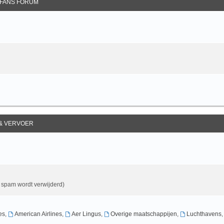
FANS FORUM
 & VERVOER
& spam wordt verwijderd)
es
,
American Airlines
,
Aer Lingus
,
Overige maatschappijen
,
Luchthavens
,