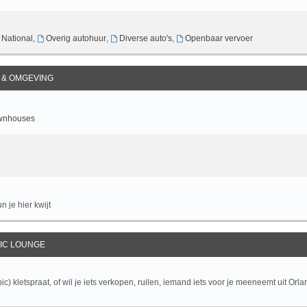
National
,
Overig autohuur
,
Diverse auto's
,
Openbaar vervoer
 & OMGEVING
wnhouses
 je hier kwijt
PIC LOUNGE
pic) kletspraat, of wil je iets verkopen, ruilen, iemand iets voor je meeneemt uit Orla