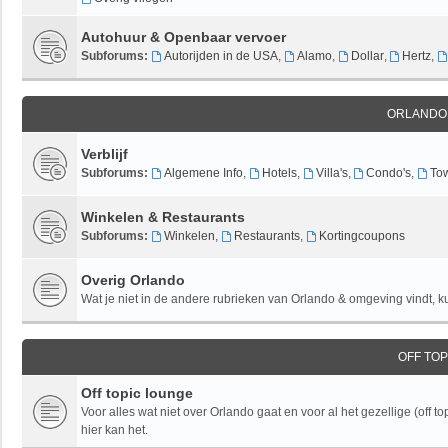
Autohuur & Openbaar vervoer
Subforums:
Autorijden in de USA
,
Alamo
,
Dollar
,
Hertz
,
ORLANDO
Verblijf
Subforums:
Algemene Info
,
Hotels
,
Villa's
,
Condo's
,
To
Winkelen & Restaurants
Subforums:
Winkelen
,
Restaurants
,
Kortingcoupons
Overig Orlando
Wat je niet in de andere rubrieken van Orlando & omgeving vindt, kun
OFF TO
Off topic lounge
Voor alles wat niet over Orlando gaat en voor al het gezellige (off to
hier kan het.