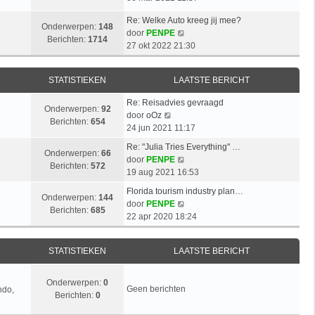
k
r
t
t
k
l
i
s
Re: Welke Auto kreeg jij mee?
i
a
c
Onderwerpen:
148
B
t
door
PENPE
j
a
h
Berichten:
1714
e
e
27 okt 2022 21:30
k
t
t
k
b
l
s
i
e
a
t
STATISTIEKEN
LAATSTE BERICHT
j
r
a
e
k
i
t
b
Re: Reisadvies gevraagd
l
c
Onderwerpen:
92
s
B
e
door
oOz
a
h
Berichten:
654
t
e
r
24 jun 2021 11:17
a
t
e
k
i
t
Re: "Julia Tries Everything" …
b
i
c
Onderwerpen:
66
s
B
door
PENPE
e
j
h
Berichten:
572
t
e
19 aug 2021 16:53
r
k
t
e
k
i
l
Florida tourism industry plan…
b
i
Onderwerpen:
144
c
a
B
door
PENPE
e
j
Berichten:
685
h
a
e
22 apr 2020 18:24
r
k
t
t
k
i
l
s
i
c
a
STATISTIEKEN
LAATSTE BERICHT
t
j
h
a
e
k
t
t
b
l
Onderwerpen:
0
s
Geen berichten
ndo,
e
a
Berichten:
0
t
r
a
e