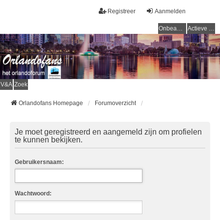
Registreer
Aanmelden
Onbeantwoorde onderwerpen
Actieve onderwerpen
V&A
Zoek
Orlandofans Homepage
Forumoverzicht
Je moet geregistreerd en aangemeld zijn om profielen
te kunnen bekijken.
Gebruikersnaam:
Wachtwoord: