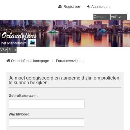
Registreer
Aanmelden
Onbeantwoorde onderwerpen
Actieve onderwerpen
V&A
Zoek
Orlandofans Homepage
Forumoverzicht
Je moet geregistreerd en aangemeld zijn om profielen
te kunnen bekijken.
Gebruikersnaam:
Wachtwoord: