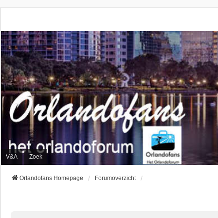
V&A
Zoek
Orlandofans Homepage
Forumoverzicht