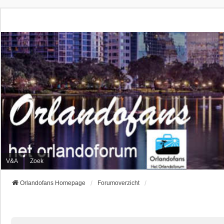
V&A
Zoek
Orlandofans Homepage
Forumoverzicht