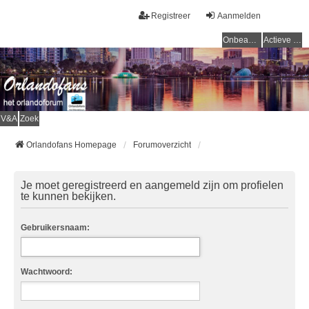
Registreer
Aanmelden
Onbeantwoorde onderwerpen
Actieve onderwerpen
V&A
Zoek
Orlandofans Homepage
Forumoverzicht
Je moet geregistreerd en aangemeld zijn om profielen
te kunnen bekijken.
Gebruikersnaam:
Wachtwoord: