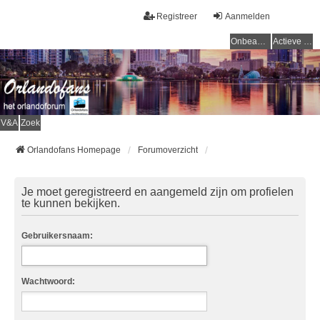
Registreer
Aanmelden
Onbeantwoorde onderwerpen
Actieve onderwerpen
V&A
Zoek
Orlandofans Homepage
Forumoverzicht
Je moet geregistreerd en aangemeld zijn om profielen
te kunnen bekijken.
Gebruikersnaam:
Wachtwoord: