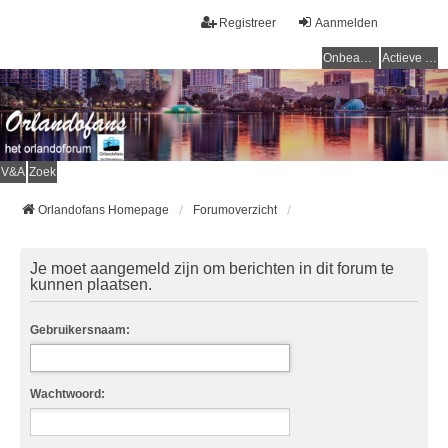
Registreer
Aanmelden
Onbeantwoorde onderwerpen
Actieve onderwerpen
V&A
Zoek
Orlandofans Homepage
Forumoverzicht
Je moet aangemeld zijn om berichten in dit forum te
kunnen plaatsen.
Gebruikersnaam:
Wachtwoord: