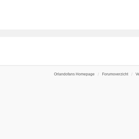
Orlandofans Homepage
Forumoverzicht
V