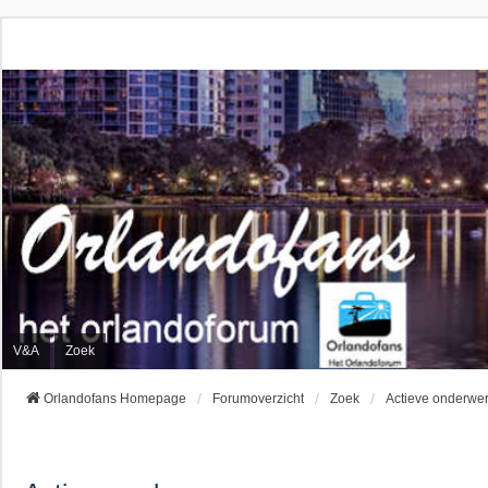
V&A
Zoek
Orlandofans Homepage
Forumoverzicht
Zoek
Actieve onderwe