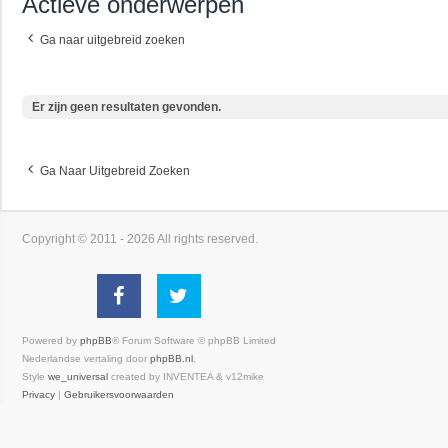
Actieve onderwerpen
Ga naar uitgebreid zoeken
Er zijn geen resultaten gevonden.
Ga Naar Uitgebreid Zoeken
Copyright © 2011 - 2026 All rights reserved.
Powered by
phpBB
® Forum Software © phpBB Limited
Nederlandse vertaling door
phpBB.nl
.
Style
we_universal
created by INVENTEA & v12mike
Privacy
|
Gebruikersvoorwaarden