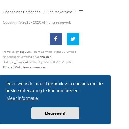
Orlandofans Homepage
Forumoverzicht
Copyright © 2011 - 2026 All rights reserved.
Powered by
phpBB
® Forum Software © phpBB Limited
Nederlandse vertaling door
phpBB.nl
.
Style
we_universal
created by INVENTEA & v12mike
Privacy
|
Gebruikersvoorwaarden
Deze website maakt gebruik van cookies om de
beste surfervaring te kunnen bieden.
Meer informatie
Begrepen!