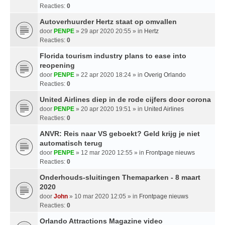
Reacties:
0
Autoverhuurder Hertz staat op omvallen
door
PENPE
» 29 apr 2020 20:55 » in
Hertz
Reacties:
0
Florida tourism industry plans to ease into
reopening
door
PENPE
» 22 apr 2020 18:24 » in
Overig Orlando
Reacties:
0
United Airlines diep in de rode cijfers door corona
door
PENPE
» 20 apr 2020 19:51 » in
United Airlines
Reacties:
0
ANVR: Reis naar VS geboekt? Geld krijg je niet
automatisch terug
door
PENPE
» 12 mar 2020 12:55 » in
Frontpage nieuws
Reacties:
0
Onderhouds-sluitingen Themaparken - 8 maart
2020
door
John
» 10 mar 2020 12:05 » in
Frontpage nieuws
Reacties:
0
Orlando Attractions Magazine video