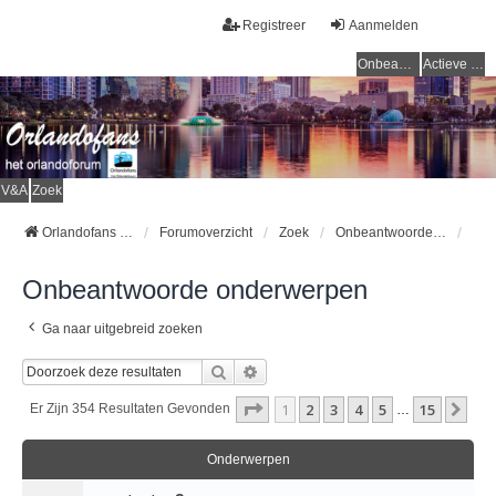
Registreer
Aanmelden
Onbeantwoorde onderwerpen
Actieve onderwerpen
V&A
Zoek
Orlandofans Homepage
Forumoverzicht
Zoek
Onbeantwoorde onderwerpen
Onbeantwoorde onderwerpen
Ga naar uitgebreid zoeken
Zoek
Uitgebreid Zoeken
Pagina
1
Van
15
1
2
3
4
5
15
Vol
Er Zijn 354 Resultaten Gevonden
…
Onderwerpen