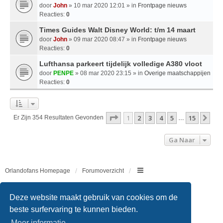
door
John
» 10 mar 2020 12:01 » in
Frontpage nieuws
Reacties:
0
Times Guides Walt Disney World: t/m 14 maart
door
John
» 09 mar 2020 08:47 » in
Frontpage nieuws
Reacties:
0
Lufthansa parkeert tijdelijk volledige A380 vloot
door
PENPE
» 08 mar 2020 23:15 » in
Overige maatschappijen
Reacties:
0
Pagina
1
Van
15
1
2
3
4
5
15
Vol
Er Zijn 354 Resultaten Gevonden
…
Ga Naar
Orlandofans Homepage
Forumoverzicht
Copyright © 2011 - 2026 All rights reserved.
Deze website maakt gebruik van cookies om de
beste surfervaring te kunnen bieden.
Meer informatie