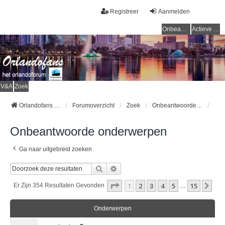
Registreer
Aanmelden
Onbeantwoorde onderwerpen
Actieve onderwerpen
V&A
Zoek
Orlandofans Homepage
Forumoverzicht
Zoek
Onbeantwoorde onderwerpen
Onbeantwoorde onderwerpen
Ga naar uitgebreid zoeken
Zoek
Uitgebreid Zoeken
Pagina
1
Van
15
1
2
3
4
5
15
Vol
Er Zijn 354 Resultaten Gevonden
…
Onderwerpen