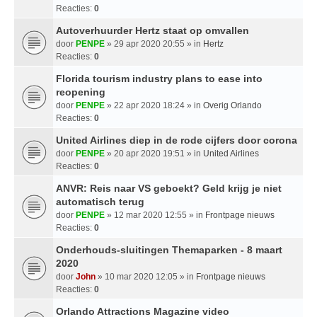
Reacties:
0
Autoverhuurder Hertz staat op omvallen
door
PENPE
» 29 apr 2020 20:55 » in
Hertz
Reacties:
0
Florida tourism industry plans to ease into
reopening
door
PENPE
» 22 apr 2020 18:24 » in
Overig Orlando
Reacties:
0
United Airlines diep in de rode cijfers door corona
door
PENPE
» 20 apr 2020 19:51 » in
United Airlines
Reacties:
0
ANVR: Reis naar VS geboekt? Geld krijg je niet
automatisch terug
door
PENPE
» 12 mar 2020 12:55 » in
Frontpage nieuws
Reacties:
0
Onderhouds-sluitingen Themaparken - 8 maart
2020
door
John
» 10 mar 2020 12:05 » in
Frontpage nieuws
Reacties:
0
Orlando Attractions Magazine video