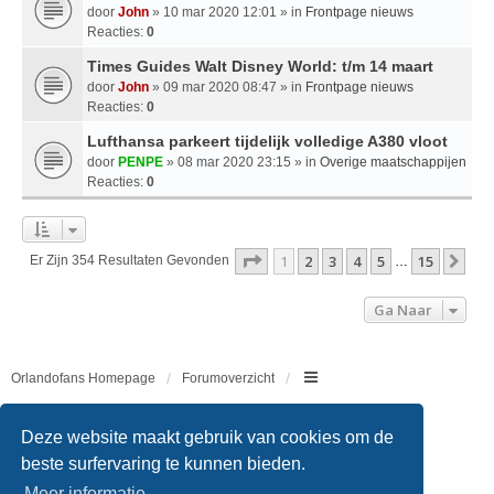
door
John
» 10 mar 2020 12:01 » in
Frontpage nieuws
Reacties:
0
Times Guides Walt Disney World: t/m 14 maart
door
John
» 09 mar 2020 08:47 » in
Frontpage nieuws
Reacties:
0
Lufthansa parkeert tijdelijk volledige A380 vloot
door
PENPE
» 08 mar 2020 23:15 » in
Overige maatschappijen
Reacties:
0
Pagina
1
Van
15
1
2
3
4
5
15
Vol
Er Zijn 354 Resultaten Gevonden
…
Ga Naar
Orlandofans Homepage
Forumoverzicht
Copyright © 2011 - 2026 All rights reserved.
Deze website maakt gebruik van cookies om de
beste surfervaring te kunnen bieden.
Meer informatie