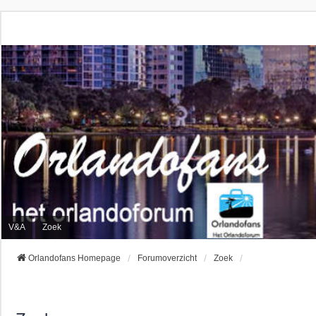
V&A
Zoek
Orlandofans Homepage
Forumoverzicht
Zoek