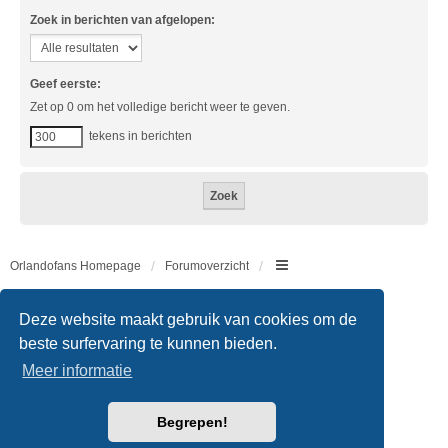
Zoek in berichten van afgelopen:
Geef eerste:
Zet op 0 om het volledige bericht weer te geven.
tekens in berichten
Orlandofans Homepage
Forumoverzicht
Copyright © 2011 - 2026 All rights reserved.
Deze website maakt gebruik van cookies om de
beste surfervaring te kunnen bieden.
Meer informatie
Powered by
phpBB
® Forum Software © phpBB Limited
Begrepen!
Nederlandse vertaling door
phpBB.nl
.
Style
we_universal
created by INVENTEA & v12mike