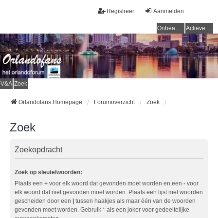
Registreer
Aanmelden
Onbeantwoorde onderwerpen
Actieve onderwerpen
V&A
Zoek
Orlandofans Homepage
Forumoverzicht
Zoek
Zoek
Zoekopdracht
Zoek op sleutelwoorden:
Plaats een
+
voor elk woord dat gevonden moet worden en een
-
voor
elk woord dat niet gevonden moet worden. Plaats een lijst met woorden
gescheiden door een
|
tussen haakjes als maar één van de woorden
gevonden moet worden. Gebruik * als een joker voor gedeeltelijke