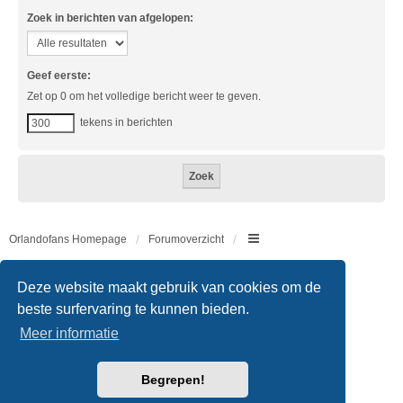
Zoek in berichten van afgelopen:
Geef eerste:
Zet op 0 om het volledige bericht weer te geven.
tekens in berichten
Orlandofans Homepage
Forumoverzicht
Copyright © 2011 - 2026 All rights reserved.
Deze website maakt gebruik van cookies om de
beste surfervaring te kunnen bieden.
Meer informatie
Powered by
phpBB
® Forum Software © phpBB Limited
Begrepen!
Nederlandse vertaling door
phpBB.nl
.
Style
we_universal
created by INVENTEA & v12mike