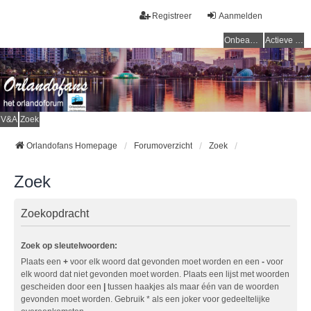
Registreer
Aanmelden
Onbeantwoorde onderwerpen
Actieve onderwerpen
V&A
Zoek
Orlandofans Homepage
Forumoverzicht
Zoek
Zoek
Zoekopdracht
Zoek op sleutelwoorden:
Plaats een
+
voor elk woord dat gevonden moet worden en een
-
voor
elk woord dat niet gevonden moet worden. Plaats een lijst met woorden
gescheiden door een
|
tussen haakjes als maar één van de woorden
gevonden moet worden. Gebruik * als een joker voor gedeeltelijke