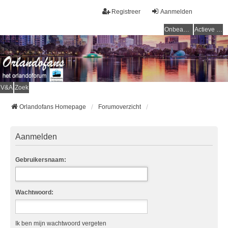
Registreer
Aanmelden
Onbeantwoorde onderwerpen
Actieve onderwerpen
V&A
Zoek
Orlandofans Homepage
Forumoverzicht
Aanmelden
Gebruikersnaam:
Wachtwoord:
Ik ben mijn wachtwoord vergeten