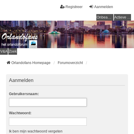
Registreer
Aanmelden
Onbeantwoorde onderwerpen
Actieve onderwerpen
V&A
Zoek
Orlandofans Homepage
Forumoverzicht
Aanmelden
Gebruikersnaam:
Wachtwoord:
Ik ben mijn wachtwoord vergeten