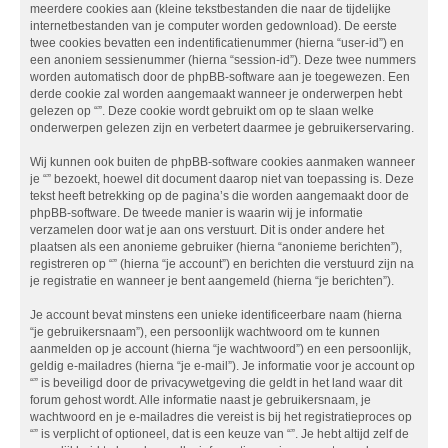
meerdere cookies aan (kleine tekstbestanden die naar de tijdelijke
internetbestanden van je computer worden gedownload). De eerste
twee cookies bevatten een indentificatienummer (hierna “user-id”) en
een anoniem sessienummer (hierna “session-id”). Deze twee nummers
worden automatisch door de phpBB-software aan je toegewezen. Een
derde cookie zal worden aangemaakt wanneer je onderwerpen hebt
gelezen op “”. Deze cookie wordt gebruikt om op te slaan welke
onderwerpen gelezen zijn en verbetert daarmee je gebruikerservaring.
Wij kunnen ook buiten de phpBB-software cookies aanmaken wanneer
je “” bezoekt, hoewel dit document daarop niet van toepassing is. Deze
tekst heeft betrekking op de pagina’s die worden aangemaakt door de
phpBB-software. De tweede manier is waarin wij je informatie
verzamelen door wat je aan ons verstuurt. Dit is onder andere het
plaatsen als een anonieme gebruiker (hierna “anonieme berichten”),
registreren op “” (hierna “je account”) en berichten die verstuurd zijn na
je registratie en wanneer je bent aangemeld (hierna “je berichten”).
Je account bevat minstens een unieke identificeerbare naam (hierna
“je gebruikersnaam”), een persoonlijk wachtwoord om te kunnen
aanmelden op je account (hierna “je wachtwoord”) en een persoonlijk,
geldig e-mailadres (hierna “je e-mail”). Je informatie voor je account op
“” is beveiligd door de privacywetgeving die geldt in het land waar dit
forum gehost wordt. Alle informatie naast je gebruikersnaam, je
wachtwoord en je e-mailadres die vereist is bij het registratieproces op
“” is verplicht of optioneel, dat is een keuze van “”. Je hebt altijd zelf de