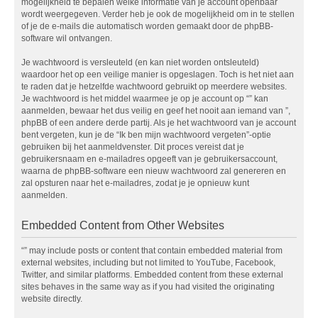
mogelijkheid te bepalen welke informatie van je account openbaar
wordt weergegeven. Verder heb je ook de mogelijkheid om in te stellen
of je de e-mails die automatisch worden gemaakt door de phpBB-
software wil ontvangen.
Je wachtwoord is versleuteld (en kan niet worden ontsleuteld)
waardoor het op een veilige manier is opgeslagen. Toch is het niet aan
te raden dat je hetzelfde wachtwoord gebruikt op meerdere websites.
Je wachtwoord is het middel waarmee je op je account op “” kan
aanmelden, bewaar het dus veilig en geef het nooit aan iemand van ”,
phpBB of een andere derde partij. Als je het wachtwoord van je account
bent vergeten, kun je de “Ik ben mijn wachtwoord vergeten”-optie
gebruiken bij het aanmeldvenster. Dit proces vereist dat je
gebruikersnaam en e-mailadres opgeeft van je gebruikersaccount,
waarna de phpBB-software een nieuw wachtwoord zal genereren en
zal opsturen naar het e-mailadres, zodat je je opnieuw kunt
aanmelden.
Embedded Content from Other Websites
“” may include posts or content that contain embedded material from
external websites, including but not limited to YouTube, Facebook,
Twitter, and similar platforms. Embedded content from these external
sites behaves in the same way as if you had visited the originating
website directly.