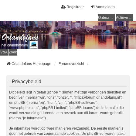
Registreer
Aanmelden
Onbeantwoorde onderwerpen
Actieve onderwerpen
V&A
Zoek
Orlandofans Homepage
Forumoverzicht
- Privacybeleid
Dit beleid legt in detail uit hoe “” samen met zijn verbonden diensten en
bedrijven (hierna “wij”, “ons”, “onze”, “”, “https://forum.orlandofans.nl”)
en phpBB (hierna “zij”, “hun”, “zijn”, “phpBB-software”,
“www.phpbb.com”, “phpBB Limited”, “phpBB-teams”) de informatie die
wordt verzameld gedurende een bezoek aan dit forum, wordt gebruikt
(hierna “je informatie”).
Je informatie wordt op twee manieren verzameld. De eerste manier is
door het gebruik van zogenaamde cookies. De phpBB-software maakt