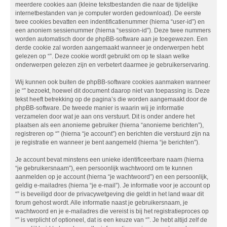
meerdere cookies aan (kleine tekstbestanden die naar de tijdelijke
internetbestanden van je computer worden gedownload). De eerste
twee cookies bevatten een indentificatienummer (hierna “user-id”) en
een anoniem sessienummer (hierna “session-id”). Deze twee nummers
worden automatisch door de phpBB-software aan je toegewezen. Een
derde cookie zal worden aangemaakt wanneer je onderwerpen hebt
gelezen op “”. Deze cookie wordt gebruikt om op te slaan welke
onderwerpen gelezen zijn en verbetert daarmee je gebruikerservaring.
Wij kunnen ook buiten de phpBB-software cookies aanmaken wanneer
je “” bezoekt, hoewel dit document daarop niet van toepassing is. Deze
tekst heeft betrekking op de pagina’s die worden aangemaakt door de
phpBB-software. De tweede manier is waarin wij je informatie
verzamelen door wat je aan ons verstuurt. Dit is onder andere het
plaatsen als een anonieme gebruiker (hierna “anonieme berichten”),
registreren op “” (hierna “je account”) en berichten die verstuurd zijn na
je registratie en wanneer je bent aangemeld (hierna “je berichten”).
Je account bevat minstens een unieke identificeerbare naam (hierna
“je gebruikersnaam”), een persoonlijk wachtwoord om te kunnen
aanmelden op je account (hierna “je wachtwoord”) en een persoonlijk,
geldig e-mailadres (hierna “je e-mail”). Je informatie voor je account op
“” is beveiligd door de privacywetgeving die geldt in het land waar dit
forum gehost wordt. Alle informatie naast je gebruikersnaam, je
wachtwoord en je e-mailadres die vereist is bij het registratieproces op
“” is verplicht of optioneel, dat is een keuze van “”. Je hebt altijd zelf de