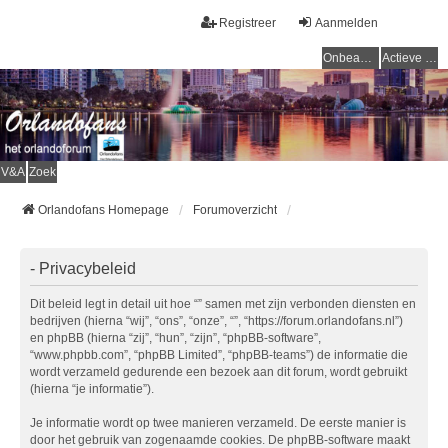
Registreer
Aanmelden
Onbeantwoorde onderwerpen
Actieve onderwerpen
V&A
Zoek
Orlandofans Homepage
Forumoverzicht
- Privacybeleid
Dit beleid legt in detail uit hoe “” samen met zijn verbonden diensten en
bedrijven (hierna “wij”, “ons”, “onze”, “”, “https://forum.orlandofans.nl”)
en phpBB (hierna “zij”, “hun”, “zijn”, “phpBB-software”,
“www.phpbb.com”, “phpBB Limited”, “phpBB-teams”) de informatie die
wordt verzameld gedurende een bezoek aan dit forum, wordt gebruikt
(hierna “je informatie”).
Je informatie wordt op twee manieren verzameld. De eerste manier is
door het gebruik van zogenaamde cookies. De phpBB-software maakt