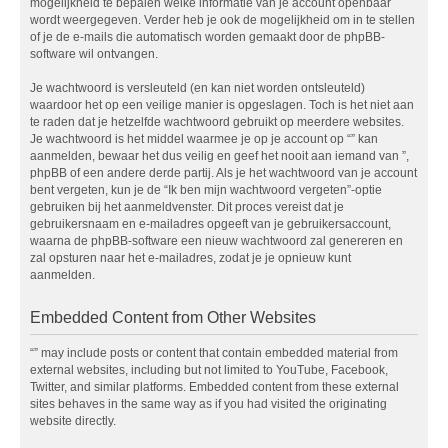
mogelijkheid te bepalen welke informatie van je account openbaar
wordt weergegeven. Verder heb je ook de mogelijkheid om in te stellen
of je de e-mails die automatisch worden gemaakt door de phpBB-
software wil ontvangen.
Je wachtwoord is versleuteld (en kan niet worden ontsleuteld)
waardoor het op een veilige manier is opgeslagen. Toch is het niet aan
te raden dat je hetzelfde wachtwoord gebruikt op meerdere websites.
Je wachtwoord is het middel waarmee je op je account op “” kan
aanmelden, bewaar het dus veilig en geef het nooit aan iemand van ”,
phpBB of een andere derde partij. Als je het wachtwoord van je account
bent vergeten, kun je de “Ik ben mijn wachtwoord vergeten”-optie
gebruiken bij het aanmeldvenster. Dit proces vereist dat je
gebruikersnaam en e-mailadres opgeeft van je gebruikersaccount,
waarna de phpBB-software een nieuw wachtwoord zal genereren en
zal opsturen naar het e-mailadres, zodat je je opnieuw kunt
aanmelden.
Embedded Content from Other Websites
“” may include posts or content that contain embedded material from
external websites, including but not limited to YouTube, Facebook,
Twitter, and similar platforms. Embedded content from these external
sites behaves in the same way as if you had visited the originating
website directly.