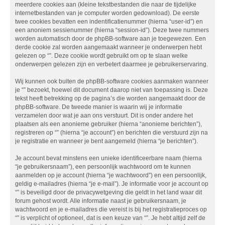
meerdere cookies aan (kleine tekstbestanden die naar de tijdelijke
internetbestanden van je computer worden gedownload). De eerste
twee cookies bevatten een indentificatienummer (hierna “user-id”) en
een anoniem sessienummer (hierna “session-id”). Deze twee nummers
worden automatisch door de phpBB-software aan je toegewezen. Een
derde cookie zal worden aangemaakt wanneer je onderwerpen hebt
gelezen op “”. Deze cookie wordt gebruikt om op te slaan welke
onderwerpen gelezen zijn en verbetert daarmee je gebruikerservaring.
Wij kunnen ook buiten de phpBB-software cookies aanmaken wanneer
je “” bezoekt, hoewel dit document daarop niet van toepassing is. Deze
tekst heeft betrekking op de pagina’s die worden aangemaakt door de
phpBB-software. De tweede manier is waarin wij je informatie
verzamelen door wat je aan ons verstuurt. Dit is onder andere het
plaatsen als een anonieme gebruiker (hierna “anonieme berichten”),
registreren op “” (hierna “je account”) en berichten die verstuurd zijn na
je registratie en wanneer je bent aangemeld (hierna “je berichten”).
Je account bevat minstens een unieke identificeerbare naam (hierna
“je gebruikersnaam”), een persoonlijk wachtwoord om te kunnen
aanmelden op je account (hierna “je wachtwoord”) en een persoonlijk,
geldig e-mailadres (hierna “je e-mail”). Je informatie voor je account op
“” is beveiligd door de privacywetgeving die geldt in het land waar dit
forum gehost wordt. Alle informatie naast je gebruikersnaam, je
wachtwoord en je e-mailadres die vereist is bij het registratieproces op
“” is verplicht of optioneel, dat is een keuze van “”. Je hebt altijd zelf de