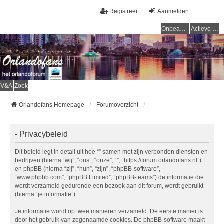
Registreer
Aanmelden
Onbeantwoorde onderwerpen
Actieve onderwerpen
V&A
Zoek
Orlandofans Homepage
Forumoverzicht
- Privacybeleid
Dit beleid legt in detail uit hoe “” samen met zijn verbonden diensten en
bedrijven (hierna “wij”, “ons”, “onze”, “”, “https://forum.orlandofans.nl”)
en phpBB (hierna “zij”, “hun”, “zijn”, “phpBB-software”,
“www.phpbb.com”, “phpBB Limited”, “phpBB-teams”) de informatie die
wordt verzameld gedurende een bezoek aan dit forum, wordt gebruikt
(hierna “je informatie”).
Je informatie wordt op twee manieren verzameld. De eerste manier is
door het gebruik van zogenaamde cookies. De phpBB-software maakt