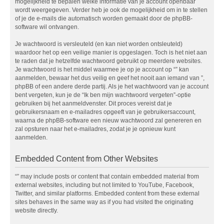
mogelijkheid te bepalen welke informatie van je account openbaar
wordt weergegeven. Verder heb je ook de mogelijkheid om in te stellen
of je de e-mails die automatisch worden gemaakt door de phpBB-
software wil ontvangen.
Je wachtwoord is versleuteld (en kan niet worden ontsleuteld)
waardoor het op een veilige manier is opgeslagen. Toch is het niet aan
te raden dat je hetzelfde wachtwoord gebruikt op meerdere websites.
Je wachtwoord is het middel waarmee je op je account op “” kan
aanmelden, bewaar het dus veilig en geef het nooit aan iemand van ”,
phpBB of een andere derde partij. Als je het wachtwoord van je account
bent vergeten, kun je de “Ik ben mijn wachtwoord vergeten”-optie
gebruiken bij het aanmeldvenster. Dit proces vereist dat je
gebruikersnaam en e-mailadres opgeeft van je gebruikersaccount,
waarna de phpBB-software een nieuw wachtwoord zal genereren en
zal opsturen naar het e-mailadres, zodat je je opnieuw kunt
aanmelden.
Embedded Content from Other Websites
“” may include posts or content that contain embedded material from
external websites, including but not limited to YouTube, Facebook,
Twitter, and similar platforms. Embedded content from these external
sites behaves in the same way as if you had visited the originating
website directly.