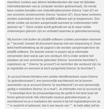
meerdere cookies aan (kleine tekstbestanden die naar de tijdelijke
internetbestanden van je computer worden gedownload). De eerste
twee cookies bevatten een indentificatienummer (hierna “user-id”) en
een anoniem sessienummer (hierna “session-id”). Deze twee nummers
worden automatisch door de phpBB-software aan je toegewezen. Een
derde cookie zal worden aangemaakt wanneer je onderwerpen hebt
gelezen op “”. Deze cookie wordt gebruikt om op te slaan welke
onderwerpen gelezen zijn en verbetert daarmee je gebruikerservaring.
Wij kunnen ook buiten de phpBB-software cookies aanmaken wanneer
je “” bezoekt, hoewel dit document daarop niet van toepassing is. Deze
tekst heeft betrekking op de pagina’s die worden aangemaakt door de
phpBB-software. De tweede manier is waarin wij je informatie
verzamelen door wat je aan ons verstuurt. Dit is onder andere het
plaatsen als een anonieme gebruiker (hierna “anonieme berichten”),
registreren op “” (hierna “je account”) en berichten die verstuurd zijn na
je registratie en wanneer je bent aangemeld (hierna “je berichten”).
Je account bevat minstens een unieke identificeerbare naam (hierna
“je gebruikersnaam”), een persoonlijk wachtwoord om te kunnen
aanmelden op je account (hierna “je wachtwoord”) en een persoonlijk,
geldig e-mailadres (hierna “je e-mail”). Je informatie voor je account op
“” is beveiligd door de privacywetgeving die geldt in het land waar dit
forum gehost wordt. Alle informatie naast je gebruikersnaam, je
wachtwoord en je e-mailadres die vereist is bij het registratieproces op
“” is verplicht of optioneel, dat is een keuze van “”. Je hebt altijd zelf de