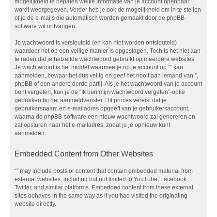
mogelijkheid te bepalen welke informatie van je account openbaar
wordt weergegeven. Verder heb je ook de mogelijkheid om in te stellen
of je de e-mails die automatisch worden gemaakt door de phpBB-
software wil ontvangen.
Je wachtwoord is versleuteld (en kan niet worden ontsleuteld)
waardoor het op een veilige manier is opgeslagen. Toch is het niet aan
te raden dat je hetzelfde wachtwoord gebruikt op meerdere websites.
Je wachtwoord is het middel waarmee je op je account op “” kan
aanmelden, bewaar het dus veilig en geef het nooit aan iemand van ”,
phpBB of een andere derde partij. Als je het wachtwoord van je account
bent vergeten, kun je de “Ik ben mijn wachtwoord vergeten”-optie
gebruiken bij het aanmeldvenster. Dit proces vereist dat je
gebruikersnaam en e-mailadres opgeeft van je gebruikersaccount,
waarna de phpBB-software een nieuw wachtwoord zal genereren en
zal opsturen naar het e-mailadres, zodat je je opnieuw kunt
aanmelden.
Embedded Content from Other Websites
“” may include posts or content that contain embedded material from
external websites, including but not limited to YouTube, Facebook,
Twitter, and similar platforms. Embedded content from these external
sites behaves in the same way as if you had visited the originating
website directly.