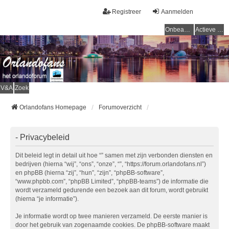
Registreer
Aanmelden
Onbeantwoorde onderwerpen
Actieve onderwerpen
V&A
Zoek
Orlandofans Homepage
Forumoverzicht
- Privacybeleid
Dit beleid legt in detail uit hoe “” samen met zijn verbonden diensten en
bedrijven (hierna “wij”, “ons”, “onze”, “”, “https://forum.orlandofans.nl”)
en phpBB (hierna “zij”, “hun”, “zijn”, “phpBB-software”,
“www.phpbb.com”, “phpBB Limited”, “phpBB-teams”) de informatie die
wordt verzameld gedurende een bezoek aan dit forum, wordt gebruikt
(hierna “je informatie”).
Je informatie wordt op twee manieren verzameld. De eerste manier is
door het gebruik van zogenaamde cookies. De phpBB-software maakt