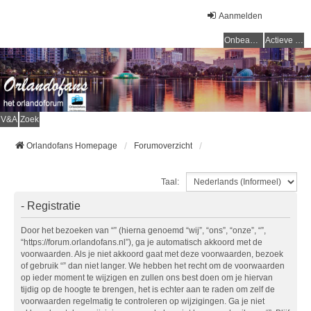
Aanmelden
Onbeantwoorde onderwerpen
Actieve onderwerpen
V&A
Zoek
Orlandofans Homepage
Forumoverzicht
Taal:
- Registratie
Door het bezoeken van “” (hierna genoemd “wij”, “ons”, “onze”, “”,
“https://forum.orlandofans.nl”), ga je automatisch akkoord met de
voorwaarden. Als je niet akkoord gaat met deze voorwaarden, bezoek
of gebruik “” dan niet langer. We hebben het recht om de voorwaarden
op ieder moment te wijzigen en zullen ons best doen om je hiervan
tijdig op de hoogte te brengen, het is echter aan te raden om zelf de
voorwaarden regelmatig te controleren op wijzigingen. Ga je niet