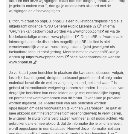
akkoord met deze wijzigingen, maak dan niet langer gebruik van “”. Blijf
je gebruik maken van “”, dan ga je automatisch akkoord met de
wijzigingen en of toevoegingen.
Dit forum draait op phpBB. phpBB is een bulletinboardoplossing die is
uitgebracht onder de “
GNU General Public License v2
” (hierna
“GPL”) en kan gedownload worden via
www.phpbb.com
en via de
Nederlandstalige website
www.phpbb.nl
. De phpBB-software maakt
internetgebaseerde discussies mogelijk. phpBB Limited is niet
verantwoordelijk voor wat wordt toegestaan of juist geweigerd als
toelaatbare inhoud en/of gedrag. Meer informatie over phpBB kun je
vinden op
https://www.phpbb.com/
of de Nederlandstalige website
www.phpbb.nl
.
Je verklaart geen berichten te plaatsen die kwetsend, obsceen, vulgair,
lasterlijk, haatdragend, dreigend, seksueel georiënteerd of enig ander
materiaal bevat die de wetten van je eigen land, het land waar “” is
gehost of internationale wetgeving kunnen schenden. Het plaatsen van
dergelijke berichten kan ertoe leiden dat je met onmiddellijke ingang
en permanent wordt verbannen van dit forum. Tevens kan je provider
worden ingelicht. De IP-adressen van alle berichten worden
opgeslagen om deze voorwaarden te kunnen waarborgen. Je gaat er
mee akkoord dat “” het recht heeft om ieder onderwerp te verwijderen,
te wijzigen, te sluiten of te verplaatsen wanneer zij dit nodig achten. Als
gebruiker ga je ermee akkoord, dat de informatie die je bij ons invoert
wordt opgeslagen in een database. Hoewel deze informatie niet aan
een derde partij zal worden verstrekt zónder je toestemming, kan “”