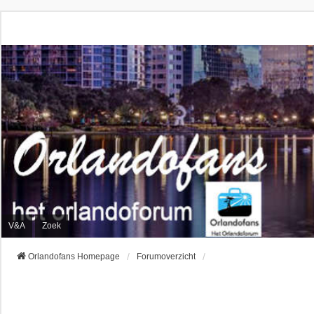
V&A
Zoek
Orlandofans Homepage
Forumoverzicht