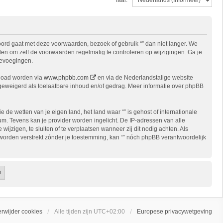
kkoord gaat met deze voorwaarden, bezoek of gebruik “” dan niet langer. We
den om zelf de voorwaarden regelmatig te controleren op wijzigingen. Ga je
toevoegingen.
nload worden via
www.phpbb.com
en via de Nederlandstalige website
 geweigerd als toelaatbare inhoud en/of gedrag. Meer informatie over phpBB
e de wetten van je eigen land, het land waar “” is gehost of internationale
m. Tevens kan je provider worden ingelicht. De IP-adressen van alle
zigen, te sluiten of te verplaatsen wanneer zij dit nodig achten. Als
l worden verstrekt zónder je toestemming, kan “” nóch phpBB verantwoordelijk
erwijder cookies
Alle tijden zijn
UTC+02:00
Europese privacywetgeving