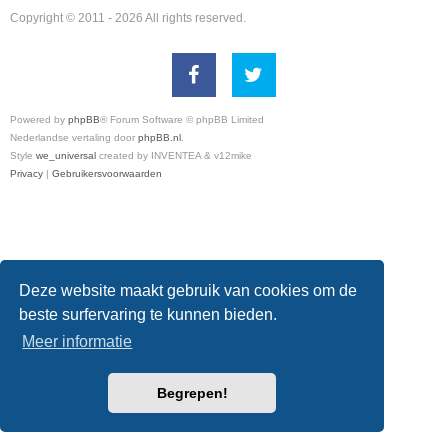
Copyright © 2011 - 2026 All rights reserved.
Powered by
phpBB
® Forum Software © phpBB Limited
Nederlandse vertaling door
phpBB.nl
.
Style
we_universal
created by INVENTEA & v12mike
Privacy
|
Gebruikersvoorwaarden
Deze website maakt gebruik van cookies om de
beste surfervaring te kunnen bieden.
Meer informatie
Begrepen!