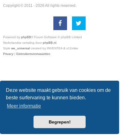
Copyright © 2011 - 2026 All rights reserved.
Powered by
phpBB
® Forum Software © phpBB Limited
Nederlandse vertaling door
phpBB.nl
.
Style
we_universal
created by INVENTEA & v12mike
Privacy
|
Gebruikersvoorwaarden
Deze website maakt gebruik van cookies om de
beste surfervaring te kunnen bieden.
Meer informatie
Begrepen!