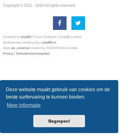
Copyright © 2011 - 2026 All rights reserved.
Powered by
phpBB
® Forum Software © phpBB Limited
Nederlandse vertaling door
phpBB.nl
.
Style
we_universal
created by INVENTEA & v12mike
Privacy
|
Gebruikersvoorwaarden
Deze website maakt gebruik van cookies om de
beste surfervaring te kunnen bieden.
Meer informatie
Begrepen!