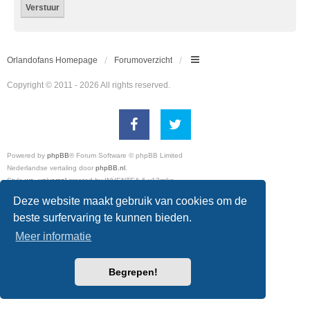
Orlandofans Homepage
Forumoverzicht
Copyright © 2011 - 2026 All rights reserved.
Powered by
phpBB
® Forum Software © phpBB Limited
Nederlandse vertaling door
phpBB.nl
.
Style
we_universal
created by INVENTEA & v12mike
Privacy
|
Gebruikersvoorwaarden
Deze website maakt gebruik van cookies om de
beste surfervaring te kunnen bieden.
Meer informatie
Begrepen!