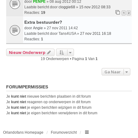
door
PENPE
» 08 aug 2012 00:12
Laatste bericht door
cloggie68
»
15 nov 2012 08:33
Reacties:
19
1
2
Extra bestuurder?
door
Angie
» 27 nov 2011 14:42
Laatste bericht door
Tans4USA
»
27 nov 2011 16:18
Reacties:
1
Nieuw Onderwerp
19 Onderwerpen • Pagina
1
Van
1
Ga Naar
FORUMPERMISSIES
Je
kunt niet
nieuwe berichten plaatsen in dit forum
Je
kunt niet
reageren op onderwerpen in dit forum
Je
kunt niet
je eigen berichten wijzigen in dit forum
Je
kunt niet
je eigen berichten verwijderen in dit forum
Orlandofans Homepage
Forumoverzicht