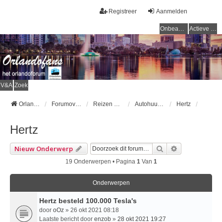
Registreer
Aanmelden
Onbeantwoorde onderwerpen
Actieve onderwerpen
V&A
Zoek
Orlandofans Homepage
Forumoverzicht
Reizen & vervoer
Autohuur & Openbaar vervoer
Hertz
Hertz
Zoek
Uitgebreid Z
Nieuw Onderwerp
19 Onderwerpen • Pagina
1
Van
1
Onderwerpen
Hertz besteld 100.000 Tesla's
door
oOz
» 26 okt 2021 08:18
Laatste bericht door
enzob
»
28 okt 2021 19:27