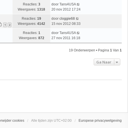
Reacties:
3
door
Tans4USA
Weergaves:
1318
20 nov 2012 17:24
Reacties:
19
door
cloggie68
Weergaves:
4142
15 nov 2012 08:33
1
2
Reacties:
1
door
Tans4USA
Weergaves:
872
27 nov 2011 16:18
19 Onderwerpen • Pagina
1
Van
1
Ga Naar
erwijder cookies
Alle tijden zijn
UTC+02:00
Europese privacywetgeving