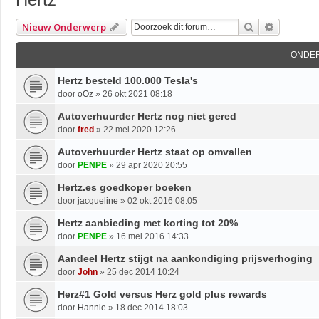
Zoek
Uitgebre
Nieuw Onderwerp
ONDE
Hertz besteld 100.000 Tesla's
door
oOz
»
26 okt 2021 08:18
Autoverhuurder Hertz nog niet gered
door
fred
»
22 mei 2020 12:26
Autoverhuurder Hertz staat op omvallen
door
PENPE
»
29 apr 2020 20:55
Hertz.es goedkoper boeken
door
jacqueline
»
02 okt 2016 08:05
Hertz aanbieding met korting tot 20%
door
PENPE
»
16 mei 2016 14:33
Aandeel Hertz stijgt na aankondiging prijsverhoging
door
John
»
25 dec 2014 10:24
Herz#1 Gold versus Herz gold plus rewards
door
Hannie
»
18 dec 2014 18:03