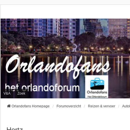
V&A
Zoek
Orlandofans Homepage
Forumoverzicht
Reizen & vervoer
Auto
Hertz