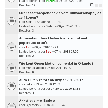
Laatste bericht door
PENPE
»
06 jan 2020 12:58
Reacties:
19
1
2
Sunpass transponder via verhuurmaatschappij of
zelf kopen?
door
Stefan
» 04 apr 2019 12:43
Laatste bericht door
Stefan
»
06 jan 2020 09:56
Reacties:
3
Autoverhuurders kleden toeristen uit met
peperdure extra's
door
fred
» 06 jun 2018 17:24
Laatste bericht door
fred
»
07 jun 2018 17:06
Reacties:
2
Wie kent Green Motion car rental in Orlando?
door
MarianNobbe
» 06 apr 2017 19:20
Reacties:
0
Auto Huren kerst / nieuwjaar 2016/2017
door
petje
» 13 sep 2016 12:02
Laatste bericht door
petje
»
20 sep 2016 13:33
Reacties:
3
Akkefietje met Budget
door
Tcjvissers
» 01 jan 2016 10:47