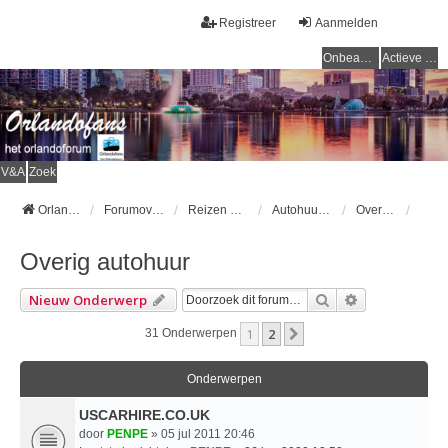
Registreer
Aanmelden
Onbeantwoorde onderwerpen
Actieve onderwerpen
V&A
Zoek
Orlandofans Homepage
Forumoverzicht
Reizen & vervoer
Autohuur & Openbaar vervoer
Overig autohuur
Overig autohuur
Zoek
Uitgebreid Z
Nieuw Onderwerp
1
2
Volgende
31 Onderwerpen
Onderwerpen
USCARHIRE.CO.UK
door
PENPE
» 05 jul 2011 20:46