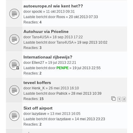
autoeurope.nl wie kent het??
door
spocki
» 11 okt 2013 09:31
Laatste bericht door
Roos
»
20 okt 2013 07:33
Reacties:
4
Autohuur via Priceline
door
Tans4USA
» 18 sep 2013 17:22
Laatste bericht door
Tans4USA
»
19 sep 2013 10:02
Reacties:
3
Internationaal rijbewijs?
door
Ellen27
» 19 jul 2013 22:21
Laatste bericht door
PENPE
»
19 jul 2013 22:55
Reacties:
2
teveel koffers
door
Henk_K
» 26 mei 2013 16:10
Laatste bericht door
Patrick
»
28 mei 2013 10:39
Reacties:
15
1
2
Sixt off airport
door
lazydave
» 13 mei 2013 16:05
Laatste bericht door
lazydave
»
14 mei 2013 23:23
Reacties:
2