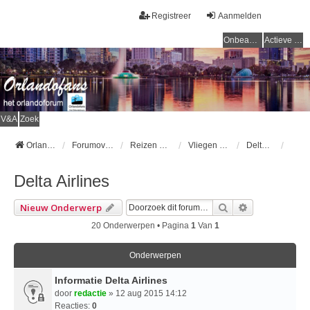
Registreer
Aanmelden
Onbeantwoorde onderwerpen
Actieve onderwerpen
V&A
Zoek
Orlandofans Homepage
Forumoverzicht
Reizen & vervoer
Vliegen naar Orlando
Delta Airlines
Delta Airlines
Zoek
Uitgebreid Z
Nieuw Onderwerp
20 Onderwerpen • Pagina
1
Van
1
Onderwerpen
Informatie Delta Airlines
door
redactie
» 12 aug 2015 14:12
Reacties:
0