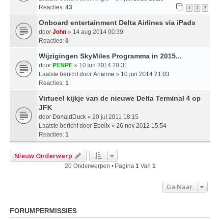
Reacties:
43
1
2
3
Onboard entertainment Delta Airlines via iPads
door
John
» 14 aug 2014 00:39
Reacties:
0
Wijzigingen SkyMiles Programma in 2015...
door
PENPE
» 10 jun 2014 20:31
Laatste bericht door
Arianne
»
10 jun 2014 21:03
Reacties:
1
Virtueel kijkje van de nieuwe Delta Terminal 4 op
JFK
door
DonaldDuck
» 20 jul 2011 18:15
Laatste bericht door
Ebelix
»
26 nov 2012 15:54
Reacties:
1
Nieuw Onderwerp
20 Onderwerpen • Pagina
1
Van
1
Ga Naar
FORUMPERMISSIES