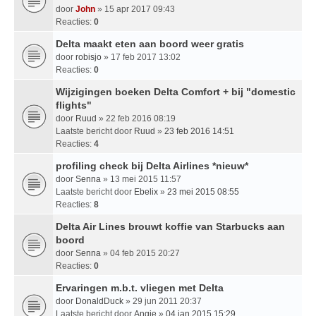
door
John
» 15 apr 2017 09:43
Reacties:
0
Delta maakt eten aan boord weer gratis
door
robisjo
» 17 feb 2017 13:02
Reacties:
0
Wijzigingen boeken Delta Comfort + bij "domestic
flights"
door
Ruud
» 22 feb 2016 08:19
Laatste bericht door
Ruud
»
23 feb 2016 14:51
Reacties:
4
profiling check bij Delta Airlines *nieuw*
door
Senna
» 13 mei 2015 11:57
Laatste bericht door
Ebelix
»
23 mei 2015 08:55
Reacties:
8
Delta Air Lines brouwt koffie van Starbucks aan
boord
door
Senna
» 04 feb 2015 20:27
Reacties:
0
Ervaringen m.b.t. vliegen met Delta
door
DonaldDuck
» 29 jun 2011 20:37
Laatste bericht door
Angie
»
04 jan 2015 15:29