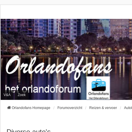
V&A
Zoek
Orlandofans Homepage
Forumoverzicht
Reizen & vervoer
Auto
Diverse auto's