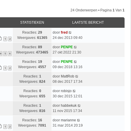
24 Onderwerpen • Pagina
1
Van
1
STATISTIEKEN
LAATSTE BERICHT
Reacties:
29
door
fred
Weergaves:
61365
24 dec 2013 09:40
1
2
Reacties:
89
door
PENPE
Weergaves:
473465
27 okt 2022 21:30
4
5
6
Reacties:
19
door
PENPE
Weergaves:
4557
09 dec 2018 13:16
1
2
Reacties:
1
door
MattRob
Weergaves:
824
08 dec 2017 17:34
Reacties:
0
door
robisjo
Weergaves:
655
30 dec 2015 12:01
Reacties:
1
door
habbekuk
Weergaves:
816
11 nov 2015 17:34
Reacties:
16
door
marianne
Weergaves:
7091
31 mar 2014 20:19
1
2