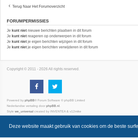
Terug Naar Het Forumoverzicht
FORUMPERMISSIES
Je
kunt niet
nieuwe berichten plaatsen in dit forum
Je
kunt niet
reageren op onderwerpen in dit forum
Je
kunt niet
je eigen berichten wijzigen in dit forum
Je
kunt niet
je eigen berichten verwijderen in dit forum
Copyright © 2011 - 2026 All rights reserved.
Powered by
phpBB
® Forum Software © phpBB Limited
Nederlandse vertaling door
phpBB.nl
.
Style
we_universal
created by INVENTEA & v12mike
Privacy
|
Gebruikersvoorwaarden
Deze website maakt gebruik van cookies om de beste surfe