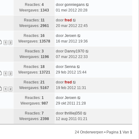
Reacties:
4
door
gonniegans
Weergaves:
1343
01 mei 2012 20:28
Reacties:
11
door
fred
Weergaves:
2961
20 mar 2012 22:45
Reacties:
16
door
Jeroen
Weergaves:
13578
16 mar 2012 19:36
1
2
Reacties:
3
door
Danny1970
Weergaves:
1196
07 mar 2012 22:33
Reacties:
18
door
Senna
Weergaves:
13721
29 feb 2012 15:44
1
2
Reacties:
21
door
fred
Weergaves:
5167
19 feb 2012 11:31
1
2
Reacties:
1
door
Jeroen
Weergaves:
987
29 okt 2011 21:28
Reacties:
7
door
thrilliej050
Weergaves:
2398
12 aug 2011 01:21
24 Onderwerpen • Pagina
1
Van
1