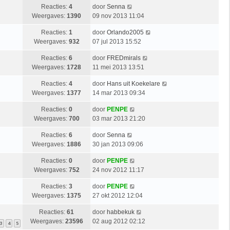
Reacties:
4
door
Senna
Weergaves:
1390
09 nov 2013 11:04
Reacties:
1
door
Orlando2005
Weergaves:
932
07 jul 2013 15:52
Reacties:
6
door
FREDmirals
Weergaves:
1728
11 mei 2013 13:51
Reacties:
4
door
Hans uit Koekelare
Weergaves:
1377
14 mar 2013 09:34
Reacties:
0
door
PENPE
Weergaves:
700
03 mar 2013 21:20
Reacties:
6
door
Senna
Weergaves:
1886
30 jan 2013 09:06
Reacties:
0
door
PENPE
Weergaves:
752
24 nov 2012 11:17
Reacties:
3
door
PENPE
Weergaves:
1375
27 okt 2012 12:04
Reacties:
61
door
habbekuk
Weergaves:
23596
02 aug 2012 02:12
3
4
5