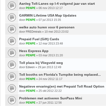
Aanleg Toll-Lanes op I-4 volgend jaar van start
door
PENPE
»
06 nov 2013 12:17
GARMIN Lifetime USA Map Updates
door
PENPE
»
07 jul 2013 15:35
welke auto huren voor 6 personen
door
FREDmirals
»
10 mei 2013 23:02
Prepaid Fuel (Gift) Cards
door
PENPE
»
12 mar 2013 23:48
Hess Express App
door
PENPE
»
03 mar 2013 21:20
Toll plaza bij Vliegveld weg
door
Edwen
»
29 jan 2013 12:49
Toll booths on Florida's Turnpike being replaced...
door
PENPE
»
24 nov 2012 11:17
Negatieve ervaring(en) met Prepaid Toll Road Option
door
PENPE
»
25 okt 2012 22:22
Problemen met activeren SunPass Mini
door
PENPE
»
27 jun 2011 12:56