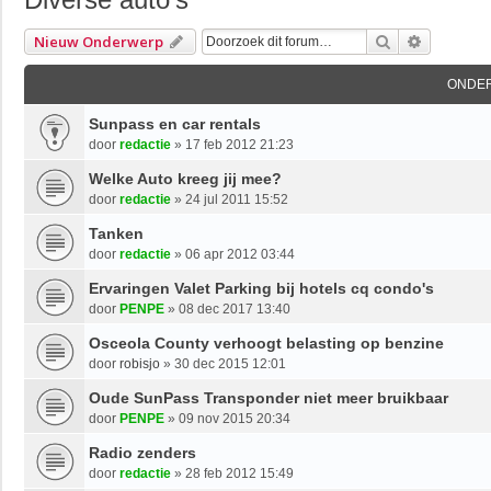
Zoek
Uitgebre
Nieuw Onderwerp
ONDE
Sunpass en car rentals
door
redactie
»
17 feb 2012 21:23
Welke Auto kreeg jij mee?
door
redactie
»
24 jul 2011 15:52
Tanken
door
redactie
»
06 apr 2012 03:44
Ervaringen Valet Parking bij hotels cq condo's
door
PENPE
»
08 dec 2017 13:40
Osceola County verhoogt belasting op benzine
door
robisjo
»
30 dec 2015 12:01
Oude SunPass Transponder niet meer bruikbaar
door
PENPE
»
09 nov 2015 20:34
Radio zenders
door
redactie
»
28 feb 2012 15:49