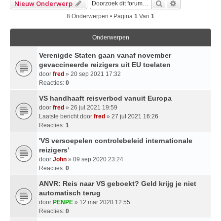
Zoek
Uitgebreid Z
Nieuw Onderwerp
8 Onderwerpen • Pagina
1
Van
1
Onderwerpen
Verenigde Staten gaan vanaf november
gevaccineerde reizigers uit EU toelaten
door
fred
» 20 sep 2021 17:32
Reacties:
0
VS handhaaft reisverbod vanuit Europa
door
fred
» 26 jul 2021 19:59
Laatste bericht door
fred
»
27 jul 2021 16:26
Reacties:
1
'VS versoepelen controlebeleid internationale
reizigers’
door
John
» 09 sep 2020 23:24
Reacties:
0
ANVR: Reis naar VS geboekt? Geld krijg je niet
automatisch terug
door
PENPE
» 12 mar 2020 12:55
Reacties:
0