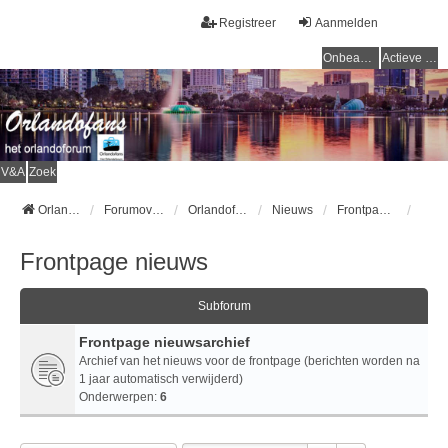
Registreer
Aanmelden
Onbeantwoorde onderwerpen
Actieve onderwerpen
V&A
Zoek
Orlandofans Homepage
Forumoverzicht
Orlandofans forum
Nieuws
Frontpage nieuws
Frontpage nieuws
Subforum
Frontpage nieuwsarchief
Archief van het nieuws voor de frontpage (berichten worden na
1 jaar automatisch verwijderd)
Onderwerpen:
6