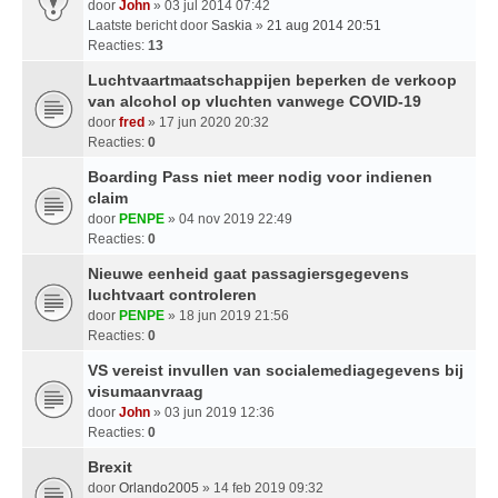
door
John
» 03 jul 2014 07:42
Laatste bericht door
Saskia
»
21 aug 2014 20:51
Reacties:
13
Luchtvaartmaatschappijen beperken de verkoop
van alcohol op vluchten vanwege COVID-19
door
fred
» 17 jun 2020 20:32
Reacties:
0
Boarding Pass niet meer nodig voor indienen
claim
door
PENPE
» 04 nov 2019 22:49
Reacties:
0
Nieuwe eenheid gaat passagiersgegevens
luchtvaart controleren
door
PENPE
» 18 jun 2019 21:56
Reacties:
0
VS vereist invullen van socialemediagegevens bij
visumaanvraag
door
John
» 03 jun 2019 12:36
Reacties:
0
Brexit
door
Orlando2005
» 14 feb 2019 09:32