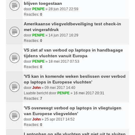
blijven toegestaan
door
PENPE
» 28 jun 2017 22:59
Reacties:
0
Amerikaanse vliegveldbeveiliging test check-in
met vingerafdruk
door
PENPE
» 14 jun 2017 16:29
Reacties:
0
VS ziet af van verbod op laptops in handbagage
tijdens vluchten vanuit Europa
door
PENPE
» 18 mei 2017 07:53
Reacties:
0
'VS kan in komende weken beslissen over verbod
op laptops in Europese vluchten'
door
John
» 09 mei 2017 14:40
Laatste bericht door
PENPE
»
16 mei 2017 20:31
Reacties:
7
'VS overweegt verbod op laptops in vliegtuigen
van Europese vliegvelden'
door
John
» 25 apr 2017 14:52
Reacties:
0
Laptopban op alle vluchten valt niet uit te sluiten