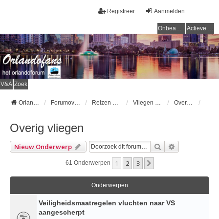
Registreer
Aanmelden
Onbeantwoorde onderwerpen
Actieve onderwerpen
V&A
Zoek
Orlandofans Homepage
Forumoverzicht
Reizen & vervoer
Vliegen naar Orlando
Overig vliegen
Overig vliegen
Zoek
Uitgebreid Z
Nieuw Onderwerp
1
2
3
Volgende
61 Onderwerpen
Onderwerpen
Veiligheidsmaatregelen vluchten naar VS
aangescherpt