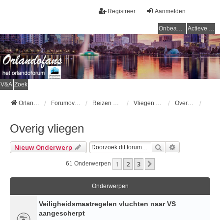
Registreer
Aanmelden
Onbeantwoorde onderwerpen
Actieve onderwerpen
V&A
Zoek
Orlandofans Homepage
Forumoverzicht
Reizen & vervoer
Vliegen naar Orlando
Overig vliegen
Overig vliegen
Zoek
Uitgebreid Z
Nieuw Onderwerp
1
2
3
Volgende
61 Onderwerpen
Onderwerpen
Veiligheidsmaatregelen vluchten naar VS
aangescherpt