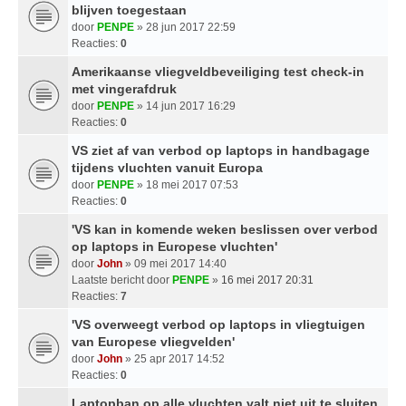
blijven toegestaan
door
PENPE
» 28 jun 2017 22:59
Reacties:
0
Amerikaanse vliegveldbeveiliging test check-in
met vingerafdruk
door
PENPE
» 14 jun 2017 16:29
Reacties:
0
VS ziet af van verbod op laptops in handbagage
tijdens vluchten vanuit Europa
door
PENPE
» 18 mei 2017 07:53
Reacties:
0
'VS kan in komende weken beslissen over verbod
op laptops in Europese vluchten'
door
John
» 09 mei 2017 14:40
Laatste bericht door
PENPE
»
16 mei 2017 20:31
Reacties:
7
'VS overweegt verbod op laptops in vliegtuigen
van Europese vliegvelden'
door
John
» 25 apr 2017 14:52
Reacties:
0
Laptopban op alle vluchten valt niet uit te sluiten