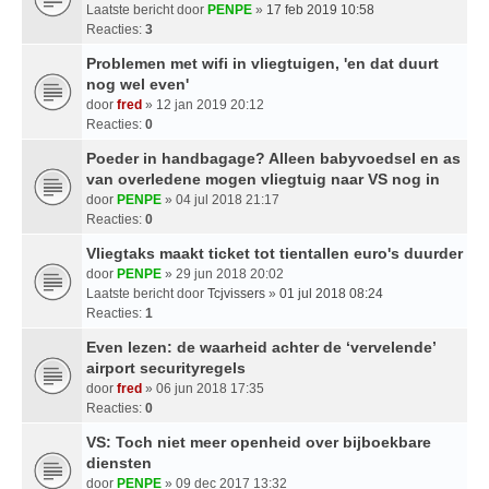
Laatste bericht door
PENPE
»
17 feb 2019 10:58
Reacties:
3
Problemen met wifi in vliegtuigen, 'en dat duurt
nog wel even'
door
fred
» 12 jan 2019 20:12
Reacties:
0
Poeder in handbagage? Alleen babyvoedsel en as
van overledene mogen vliegtuig naar VS nog in
door
PENPE
» 04 jul 2018 21:17
Reacties:
0
Vliegtaks maakt ticket tot tientallen euro's duurder
door
PENPE
» 29 jun 2018 20:02
Laatste bericht door
Tcjvissers
»
01 jul 2018 08:24
Reacties:
1
Even lezen: de waarheid achter de ‘vervelende’
airport securityregels
door
fred
» 06 jun 2018 17:35
Reacties:
0
VS: Toch niet meer openheid over bijboekbare
diensten
door
PENPE
» 09 dec 2017 13:32