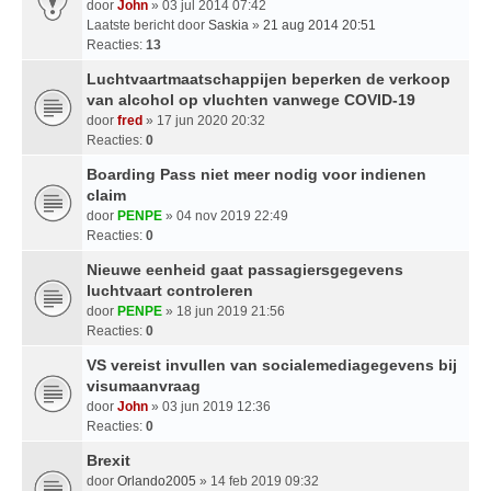
door
John
» 03 jul 2014 07:42
Laatste bericht door
Saskia
»
21 aug 2014 20:51
Reacties:
13
Luchtvaartmaatschappijen beperken de verkoop
van alcohol op vluchten vanwege COVID-19
door
fred
» 17 jun 2020 20:32
Reacties:
0
Boarding Pass niet meer nodig voor indienen
claim
door
PENPE
» 04 nov 2019 22:49
Reacties:
0
Nieuwe eenheid gaat passagiersgegevens
luchtvaart controleren
door
PENPE
» 18 jun 2019 21:56
Reacties:
0
VS vereist invullen van socialemediagegevens bij
visumaanvraag
door
John
» 03 jun 2019 12:36
Reacties:
0
Brexit
door
Orlando2005
» 14 feb 2019 09:32