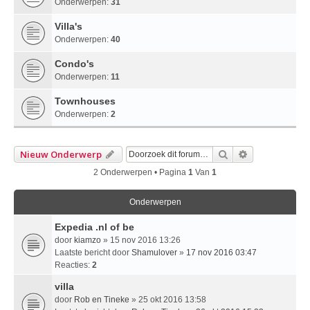
Onderwerpen:
31
Villa's
Onderwerpen:
40
Condo's
Onderwerpen:
11
Townhouses
Onderwerpen:
2
Zoek
Uitgebreid Z
Nieuw Onderwerp
2 Onderwerpen • Pagina
1
Van
1
Onderwerpen
Expedia .nl of be
door
kiamzo
» 15 nov 2016 13:26
Laatste bericht door
Shamulover
»
17 nov 2016 03:47
Reacties:
2
villa
door
Rob en Tineke
» 25 okt 2016 13:58