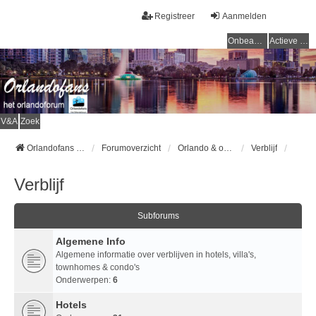
Registreer
Aanmelden
Onbeantwoorde onderwerpen
Actieve onderwerpen
V&A
Zoek
Orlandofans Homepage
Forumoverzicht
Orlando & omgeving
Verblijf
Verblijf
Subforums
Algemene Info
Algemene informatie over verblijven in hotels, villa's,
townhomes & condo's
Onderwerpen:
6
Hotels