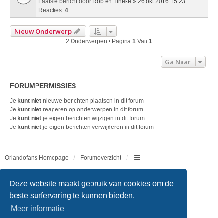
Laatste bericht door
Rob en Tineke
»
26 okt 2016 15:23
Reacties:
4
Nieuw Onderwerp
2 Onderwerpen • Pagina
1
Van
1
Ga Naar
FORUMPERMISSIES
Je
kunt niet
nieuwe berichten plaatsen in dit forum
Je
kunt niet
reageren op onderwerpen in dit forum
Je
kunt niet
je eigen berichten wijzigen in dit forum
Je
kunt niet
je eigen berichten verwijderen in dit forum
Orlandofans Homepage
Forumoverzicht
Copyright © 2011 - 2026 All rights reserved.
Deze website maakt gebruik van cookies om de
beste surfervaring te kunnen bieden.
Meer informatie