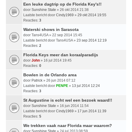
Een leuke dagtrip op de Florida Key's!!
door
Sunshine State
» 26 okt 2014 21:38
Laatste bericht door
Cindy1969
»
29 okt 2014 19:55
Reacties:
3
Waterski shows in Sarasota
door
Tans4USA
» 22 sep 2014 15:45
Laatste bericht door
Tans4USA
»
23 sep 2014 12:19
Reacties:
2
Florida Keys meer dan koraalparadijs
door
John
» 16 jul 2014 19:45
Reacties:
0
Bowlen in de Orlando area
door
Patrick
» 26 jun 2014 07:12
Laatste bericht door
PENPE
»
13 jul 2014 12:24
Reacties:
3
St Augustine is echt wel een bezoek waard!!
door
Sunshine State
» 16 jun 2014 11:54
Laatste bericht door
Cindy1969
»
17 jun 2014 11:39
Reacties:
5
We trekken vaak naar Florida maar waarom?
door
Sunshine State
» 24 jul 2013 08:59