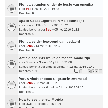
Florida stranden onder de beste van Amerika
door
fred
» 26 mei 2017 10:38
Reacties:
0
Space Coast Lightfest in Melbourne (fl)
door
drayton136
» 05 nov 2016 13:24
Laatste bericht door
fred
»
05 nov 2016 21:32
Reacties:
1
Florida eerder bewoond dan gedacht
door
John
» 14 mei 2016 19:37
Reacties:
0
Actie discounts welke de moeite waard zijn...
door
Sunshine State
» 04 jul 2013 21:08
Laatste bericht door
angelabuisman
»
12 mar 2016 01:42
Reacties:
101
1
4
5
6
7
…
Vrouw vindt enorme alligator in zwembad
door
John
» 03 mar 2016 11:10
Laatste bericht door
Hannie
»
04 mar 2016 08:35
Reacties:
1
How to see the real Florida
door
zjwien
» 19 dec 2015 11:26