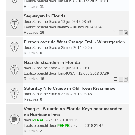
Laatste bericht door
Tans4USA
»
16 apr 2015 10:01
Reacties:
11
Segwayen in Florida
door
Sunshine State
» 13 jun 2013 08:59
Laatste bericht door
kiamzo
»
30 nov 2014 20:49
Reacties:
16
1
2
Fietsen over de West Orange Trail - Wintergarden
door
Sunshine State
» 25 mei 2014 20:05
Reacties:
0
Naar de stranden in Florida
door
Sunshine State
» 15 jun 2013 09:01
Laatste bericht door
Tans4USA
»
12 dec 2013 07:39
Reacties:
18
1
2
Saturday Nite Cruise in Old Town Kissimmee
door
Sunshine State
» 22 nov 2013 08:46
Reacties:
0
Vraagje : Situatie op Florida Keys paar maanden
na Hurricane Irma
door
PENPE
» 24 jan 2018 22:15
Laatste bericht door
PENPE
»
27 jun 2018 21:47
Reacties:
2