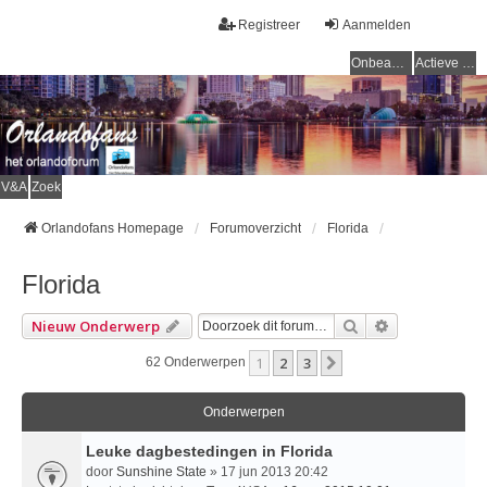
Registreer
Aanmelden
Onbeantwoorde onderwerpen
Actieve onderwerpen
V&A
Zoek
Orlandofans Homepage
Forumoverzicht
Florida
Florida
Zoek
Uitgebreid Z
Nieuw Onderwerp
1
2
3
Volgende
62 Onderwerpen
Onderwerpen
Leuke dagbestedingen in Florida
door
Sunshine State
» 17 jun 2013 20:42