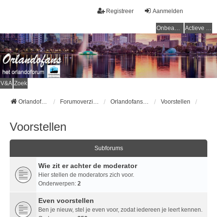
Registreer
Aanmelden
Onbeantwoorde onderwerpen
Actieve onderwerpen
V&A
Zoek
Orlandofans Homepage
Forumoverzicht
Orlandofans forum
Voorstellen
Voorstellen
Subforums
Wie zit er achter de moderator
Hier stellen de moderators zich voor.
Onderwerpen:
2
Even voorstellen
Ben je nieuw, stel je even voor, zodat iedereen je leert kennen.