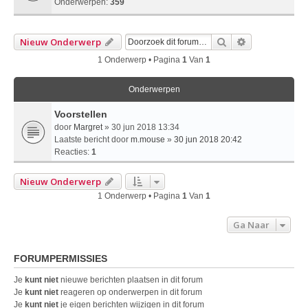
Onderwerpen:
359
Zoek
Uitgebreid Z
Nieuw Onderwerp
1 Onderwerp • Pagina
1
Van
1
Onderwerpen
Voorstellen
door
Margret
» 30 jun 2018 13:34
Laatste bericht door
m.mouse
»
30 jun 2018 20:42
Reacties:
1
Nieuw Onderwerp
1 Onderwerp • Pagina
1
Van
1
Ga Naar
FORUMPERMISSIES
Je
kunt niet
nieuwe berichten plaatsen in dit forum
Je
kunt niet
reageren op onderwerpen in dit forum
Je
kunt niet
je eigen berichten wijzigen in dit forum