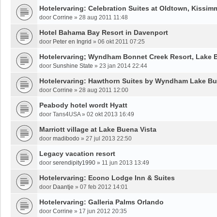
Hotelervaring: Celebration Suites at Oldtown, Kissim
door
Corrine
»
28 aug 2011 11:48
Hotel Bahama Bay Resort in Davenport
door
Peter en Ingrid
»
06 okt 2011 07:25
Hotelervaring; Wyndham Bonnet Creek Resort, Lake 
door
Sunshine State
»
23 jan 2014 22:44
Hotelervaring: Hawthorn Suites by Wyndham Lake Bu
door
Corrine
»
28 aug 2011 12:00
Peabody hotel wordt Hyatt
door
Tans4USA
»
02 okt 2013 16:49
Marriott village at Lake Buena Vista
door
madibodo
»
27 jul 2013 22:50
Legacy vacation resort
door
serendipity1990
»
11 jun 2013 13:49
Hotelervaring: Econo Lodge Inn & Suites
door
Daantje
»
07 feb 2012 14:01
Hotelervaring: Galleria Palms Orlando
door
Corrine
»
17 jun 2012 20:35