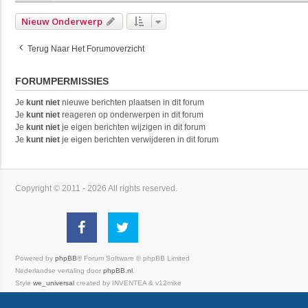
Nieuw Onderwerp
Terug Naar Het Forumoverzicht
FORUMPERMISSIES
Je
kunt niet
nieuwe berichten plaatsen in dit forum
Je
kunt niet
reageren op onderwerpen in dit forum
Je
kunt niet
je eigen berichten wijzigen in dit forum
Je
kunt niet
je eigen berichten verwijderen in dit forum
Copyright © 2011 - 2026 All rights reserved.
Powered by
phpBB
® Forum Software © phpBB Limited
Nederlandse vertaling door
phpBB.nl
.
Style
we_universal
created by INVENTEA & v12mike
Privacy
|
Gebruikersvoorwaarden