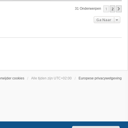
1
2
Vo
31 Onderwerpen
Ga Naar
erwijder cookies
Alle tijden zijn
UTC+02:00
Europese privacywetgeving