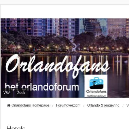
V&A
Zoek
Orlandofans Homepage
Forumoverzicht
Orlando & omgeving
V
Hotels