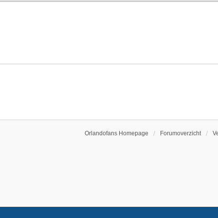
Orlandofans Homepage
Forumoverzicht
V