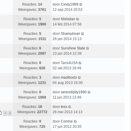
Reacties:
14
door
Cindy1969
Weergaves:
3761
12 sep 2014 20:53
Reacties:
5
door
Nielsdan
Weergaves:
1960
14 feb 2014 07:56
Reacties:
5
door
Shamulover
Weergaves:
1511
26 jan 2014 15:13
Reacties:
6
door
Sunshine State
Weergaves:
2097
23 jan 2014 22:39
Reacties:
0
door
Tans4USA
Weergaves:
826
02 okt 2013 16:49
Reacties:
3
door
madibodo
Weergaves:
1231
04 aug 2013 16:30
Reacties:
0
door
serendipity1990
Weergaves:
1060
11 jun 2013 13:49
Reacties:
18
door
tess
Weergaves:
22772
26 mei 2013 14:13
1
2
Reacties:
0
door
Corrine
Weergaves:
725
17 jun 2012 20:35