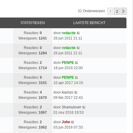
1
2
Vo
31 Onderwerpen
STATISTIEKEN
LAATSTE BERICHT
Reacties:
0
door
redactie
Weergaves:
1241
26 jun 2011 21:11
Reacties:
0
door
redactie
Weergaves:
1284
26 jun 2011 21:11
Reacties:
2
door
PENPE
Weergaves:
1714
18 jun 2019 22:00
Reacties:
9
door
PENPE
Weergaves:
3101
10 apr 2017 14:15
Reacties:
4
door
kiamzo
Weergaves:
1670
09 feb 2017 22:43
Reacties:
2
door
Shamulover
Weergaves:
1067
01 nov 2016 19:53
Reacties:
2
door
John
Weergaves:
1062
03 jun 2016 07:33