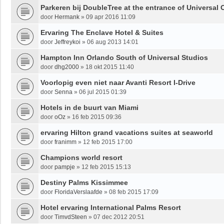
Parkeren bij DoubleTree at the entrance of Universal 
door
Hermank
»
09 apr 2016 11:09
Ervaring The Enclave Hotel & Suites
door
Jeffreykoi
»
06 aug 2013 14:01
Hampton Inn Orlando South of Universal Studios
door
dhg2000
»
18 okt 2015 11:40
Voorlopig even niet naar Avanti Resort I-Drive
door
Senna
»
06 jul 2015 01:39
Hotels in de buurt van Miami
door
oOz
»
16 feb 2015 09:36
ervaring Hilton grand vacations suites at seaworld
door
franimm
»
12 feb 2015 17:00
Champions world resort
door
pampje
»
12 feb 2015 15:13
Destiny Palms Kissimmee
door
FloridaVerslaafde
»
08 feb 2015 17:09
Hotel ervaring International Palms Resort
door
TimvdSteen
»
07 dec 2012 20:51