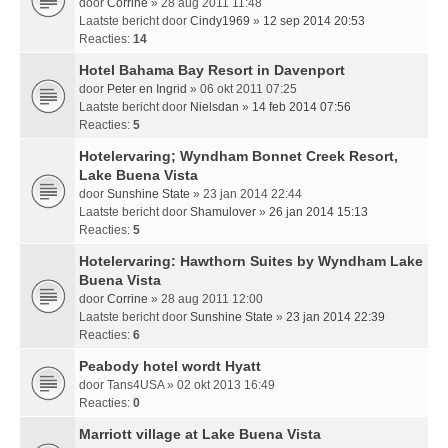
door
Corrine
» 28 aug 2011 11:48
Laatste bericht door
Cindy1969
»
12 sep 2014 20:53
Reacties:
14
Hotel Bahama Bay Resort in Davenport
door
Peter en Ingrid
» 06 okt 2011 07:25
Laatste bericht door
Nielsdan
»
14 feb 2014 07:56
Reacties:
5
Hotelervaring; Wyndham Bonnet Creek Resort,
Lake Buena Vista
door
Sunshine State
» 23 jan 2014 22:44
Laatste bericht door
Shamulover
»
26 jan 2014 15:13
Reacties:
5
Hotelervaring: Hawthorn Suites by Wyndham Lake
Buena Vista
door
Corrine
» 28 aug 2011 12:00
Laatste bericht door
Sunshine State
»
23 jan 2014 22:39
Reacties:
6
Peabody hotel wordt Hyatt
door
Tans4USA
» 02 okt 2013 16:49
Reacties:
0
Marriott village at Lake Buena Vista