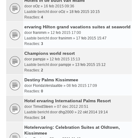
Hotels in de buurt van Miami
door
oOz
» 16 feb 2015 09:36
Laatste bericht door
oOz
»
18 feb 2015 10:15
Reacties:
4
ervaring Hilton grand vacations suites at seaworld
door
franimm
» 12 feb 2015 17:00
Laatste bericht door
franimm
»
17 feb 2015 15:47
Reacties:
3
Champions world resort
door
pampje
» 12 feb 2015 15:13
Laatste bericht door
pampje
»
13 feb 2015 15:12
Reacties:
2
Destiny Palms Kissimmee
door
FloridaVerslaafde
» 08 feb 2015 17:09
Reacties:
0
Hotel ervaring International Palms Resort
door
TimvdSteen
» 07 dec 2012 20:51
Laatste bericht door
dhg2000
»
22 okt 2014 19:14
Reacties:
14
Hotelervaring: Celebration Suites at Oldtown,
Kissimmee