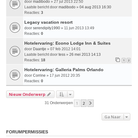
door
madibodo
» 27 jul 2013 22:50
Laatste bericht door
madibodo
»
04 aug 2013 16:30
Reacties:
3
Legacy vacation resort
door
serendipity1990
» 11 jun 2013 13:49
Reacties:
0
Hotelervaring: Econo Lodge Inn & Suites
door
Daantje
» 07 feb 2012 14:01
Laatste bericht door
tess
»
26 mei 2013 14:13
Reacties:
18
1
2
Hotelervaring: Galleria Palms Orlando
door
Corrine
» 17 jun 2012 20:35
Reacties:
0
Nieuw Onderwerp
1
2
Volgende
31 Onderwerpen
Ga Naar
FORUMPERMISSIES