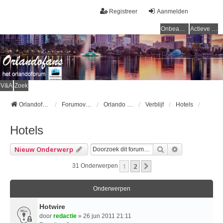
Registreer
Aanmelden
Onbeantwoorde onderwerpen
Actieve onderwerpen
V&A
Zoek
Orlandofans Homepage
Forumoverzicht
Orlando & omgeving
Verblijf
Hotels
Hotels
Zoek
Uitgebreid Z
Nieuw Onderwerp
1
2
Volgende
31 Onderwerpen
Onderwerpen
Hotwire
door
redactie
» 26 jun 2011 21:11