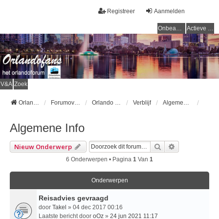
Registreer
Aanmelden
Onbeantwoorde onderwerpen
Actieve onderwerpen
V&A
Zoek
Orlandofans Homepage
Forumoverzicht
Orlando & omgeving
Verblijf
Algemene Info
Algemene Info
Zoek
Uitgebreid Z
Nieuw Onderwerp
6 Onderwerpen • Pagina
1
Van
1
Onderwerpen
Reisadvies gevraagd
door
Takel
» 04 dec 2017 00:16
Laatste bericht door
oOz
»
24 jun 2021 11:17