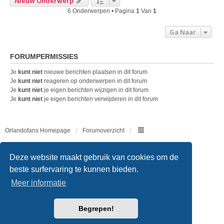
Nieuw Onderwerp
6 Onderwerpen • Pagina
1
Van
1
Ga Naar
FORUMPERMISSIES
Je
kunt niet
nieuwe berichten plaatsen in dit forum
Je
kunt niet
reageren op onderwerpen in dit forum
Je
kunt niet
je eigen berichten wijzigen in dit forum
Je
kunt niet
je eigen berichten verwijderen in dit forum
Orlandofans Homepage
Forumoverzicht
Copyright © 2011 - 2026 All rights reserved.
Deze website maakt gebruik van cookies om de
beste surfervaring te kunnen bieden.
Meer informatie
Powered by
phpBB
® Forum Software © phpBB Limited
Begrepen!
Nederlandse vertaling door
phpBB.nl
.
Style
we_universal
created by INVENTEA & v12mike