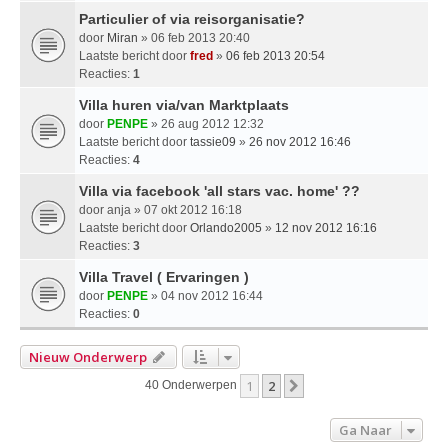
Particulier of via reisorganisatie?
door
Miran
» 06 feb 2013 20:40
Laatste bericht door
fred
»
06 feb 2013 20:54
Reacties:
1
Villa huren via/van Marktplaats
door
PENPE
» 26 aug 2012 12:32
Laatste bericht door
tassie09
»
26 nov 2012 16:46
Reacties:
4
Villa via facebook 'all stars vac. home' ??
door
anja
» 07 okt 2012 16:18
Laatste bericht door
Orlando2005
»
12 nov 2012 16:16
Reacties:
3
Villa Travel ( Ervaringen )
door
PENPE
» 04 nov 2012 16:44
Reacties:
0
Nieuw Onderwerp
1
2
Volgende
40 Onderwerpen
Ga Naar