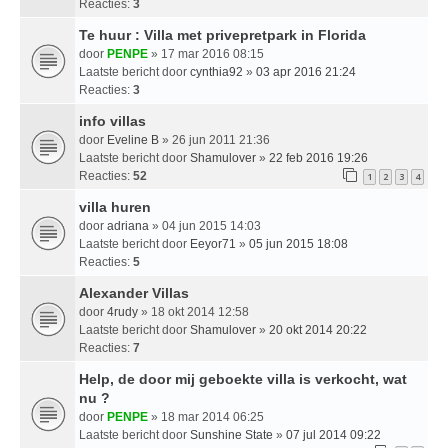
Reacties:
3
Te huur : Villa met privepretpark in Florida
door
PENPE
» 17 mar 2016 08:15
Laatste bericht door
cynthia92
»
03 apr 2016 21:24
Reacties:
3
info villas
door
Eveline B
» 26 jun 2011 21:36
Laatste bericht door
Shamulover
»
22 feb 2016 19:26
Reacties:
52
1
2
3
4
villa huren
door
adriana
» 04 jun 2015 14:03
Laatste bericht door
Eeyor71
»
05 jun 2015 18:08
Reacties:
5
Alexander Villas
door
4rudy
» 18 okt 2014 12:58
Laatste bericht door
Shamulover
»
20 okt 2014 20:22
Reacties:
7
Help, de door mij geboekte villa is verkocht, wat
nu ?
door
PENPE
» 18 mar 2014 06:25
Laatste bericht door
Sunshine State
»
07 jul 2014 09:22