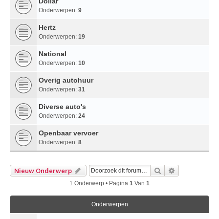
Dollar
Onderwerpen:
9
Hertz
Onderwerpen:
19
National
Onderwerpen:
10
Overig autohuur
Onderwerpen:
31
Diverse auto's
Onderwerpen:
24
Openbaar vervoer
Onderwerpen:
8
Zoek
Uitgebreid Z
Nieuw Onderwerp
1 Onderwerp • Pagina
1
Van
1
Onderwerpen