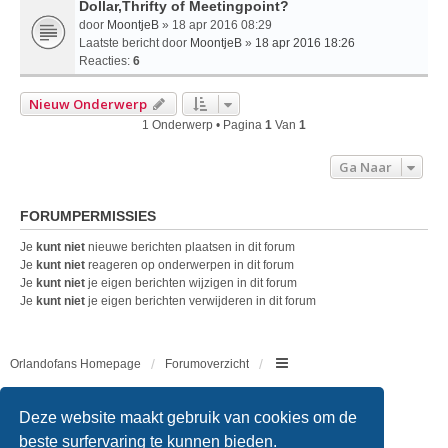
Dollar,Thrifty of Meetingpoint?
door
MoontjeB
» 18 apr 2016 08:29
Laatste bericht door
MoontjeB
»
18 apr 2016 18:26
Reacties:
6
Nieuw Onderwerp
1 Onderwerp • Pagina
1
Van
1
Ga Naar
FORUMPERMISSIES
Je
kunt niet
nieuwe berichten plaatsen in dit forum
Je
kunt niet
reageren op onderwerpen in dit forum
Je
kunt niet
je eigen berichten wijzigen in dit forum
Je
kunt niet
je eigen berichten verwijderen in dit forum
Orlandofans Homepage
Forumoverzicht
Copyright © 2011 - 2026 All rights reserved.
Deze website maakt gebruik van cookies om de
beste surfervaring te kunnen bieden.