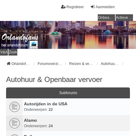
Registreer
Aanmelden
Onbeantwoorde onderwerpen
Actieve onderwerpen
V&A
Zoek
Orlandofans Homepage
Forumoverzicht
Reizen & vervoer
Autohuur & Openbaar vervoer
Autohuur & Openbaar vervoer
Subforums
Autorijden in de USA
Onderwerpen:
22
Alamo
Onderwerpen:
24