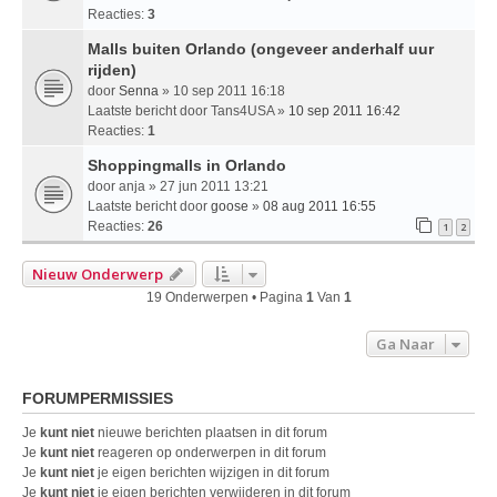
Reacties:
3
Malls buiten Orlando (ongeveer anderhalf uur
rijden)
door
Senna
» 10 sep 2011 16:18
Laatste bericht door
Tans4USA
»
10 sep 2011 16:42
Reacties:
1
Shoppingmalls in Orlando
door
anja
» 27 jun 2011 13:21
Laatste bericht door
goose
»
08 aug 2011 16:55
Reacties:
26
1
2
Nieuw Onderwerp
19 Onderwerpen • Pagina
1
Van
1
Ga Naar
FORUMPERMISSIES
Je
kunt niet
nieuwe berichten plaatsen in dit forum
Je
kunt niet
reageren op onderwerpen in dit forum
Je
kunt niet
je eigen berichten wijzigen in dit forum
Je
kunt niet
je eigen berichten verwijderen in dit forum