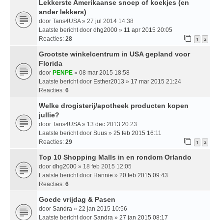
Lekkerste Amerikaanse snoep of koekjes (en
ander lekkers)
door
Tans4USA
» 27 jul 2014 14:38
Laatste bericht door
dhg2000
»
11 apr 2015 20:05
Reacties:
28
1
2
Grootste winkelcentrum in USA gepland voor
Florida
door
PENPE
» 08 mar 2015 18:58
Laatste bericht door
Esther2013
»
17 mar 2015 21:24
Reacties:
6
Welke drogisterij/apotheek producten kopen
jullie?
door
Tans4USA
» 13 dec 2013 20:23
Laatste bericht door
Suus
»
25 feb 2015 16:11
Reacties:
29
1
2
Top 10 Shopping Malls in en rondom Orlando
door
dhg2000
» 18 feb 2015 12:05
Laatste bericht door
Hannie
»
20 feb 2015 09:43
Reacties:
6
Goede vrijdag & Pasen
door
Sandra
» 22 jan 2015 10:56
Laatste bericht door
Sandra
»
27 jan 2015 08:17