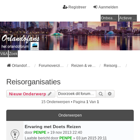
Registreer
Aanmelden
Onbeantwoorde onderwerpen
Actieve onderwerpen
V&A
Zoek
Orlandofans Homepage
Forumoverzicht
Reizen & vervoer
Reisorganisaties
Reisorganisaties
Zoek
Uitgebreid Z
Nieuw Onderwerp
15 Onderwerpen • Pagina
1
Van
1
Onderwerpen
Ervaring met Doets Reizen
door
PENPE
» 19 nov 2013 22:40
Laatste bericht door
PENPE
»
03 jun 2015 20:11