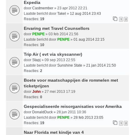
Expedia
door
Castmember
» 23 apr 2012 22:21
Laatste bericht door
Takel
»
12 aug 2014 23:43
Reacties:
19
1
2
Ervaring met Travel Counsellors
door
PENPE
» 03 feb 2014 21:56
Laatste bericht door
PENPE
»
01 aug 2014 22:15
Reacties:
10
Trip Air ( evt via skyscanner)
door
Stapj
» 09 sep 2013 22:55
Laatste bericht door
Sunshine State
»
21 jan 2014 21:50
Reacties:
2
Boete voor maatschappijen die rommelen met
ticketprijzen
door
John
» 27 mei 2013 17:19
Reacties:
0
Gespecialiseerde reisorganisaties voor Amerika
door
DonaldDuck
» 28 jun 2011 10:36
Laatste bericht door
PENPE
»
28 feb 2013 23:05
Reacties:
19
1
2
Naar Florida met kindje van 4